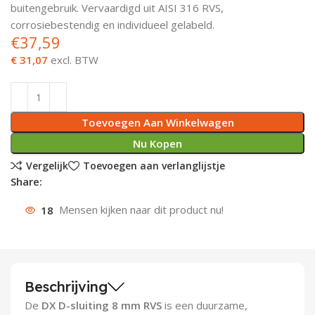
buitengebruik. Vervaardigd uit AISI 316 RVS,
Deurknoppen
Installatiebuizen
Smeergereedschap
Bouwradio's
Accu boormachine
Combinat
Boormach
corrosiebestendig en individueel gelabeld.
€
37,59
Deurkloppers
Inbouwdozen
Pendrijvers & Drevels
Boormachines
Accu boorhamers
Buigtang
Boorkopp
€ 31,07
excl. BTW
Deurbellen
Contactstoppen
Bitjes
Boorhamers
Borgveer
Toevoegen Aan Winkelwagen
Bouwheater
Beitels
Betonmolens
Blindklin
Nu Kopen
Batterijen
Wringijzers
Vergelijk
Toevoegen aan verlanglijstje
Share:
Aardlekbeveiliging
Steenknippers
18
Mensen kijken naar dit product nu!
Aardingsmateriaal
Purpistolen
Montagegereedschap
Beschrijving
Lasgereedschap
De
DX D-sluiting 8 mm RVS
is een duurzame,