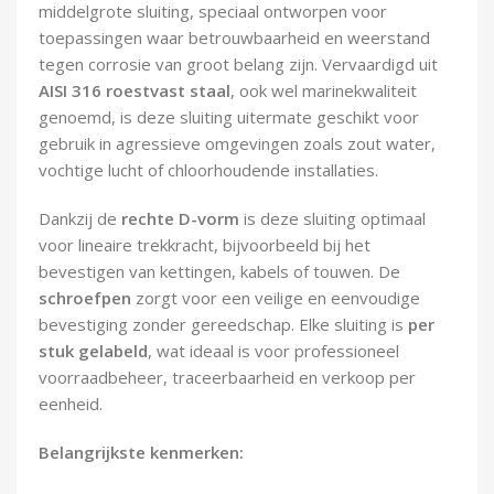
middelgrote sluiting, speciaal ontworpen voor
Demontagegereedschap
toepassingen waar betrouwbaarheid en weerstand
tegen corrosie van groot belang zijn. Vervaardigd uit
Buigveren & trekveren
AISI 316 roestvast staal
, ook wel marinekwaliteit
genoemd, is deze sluiting uitermate geschikt voor
gebruik in agressieve omgevingen zoals zout water,
vochtige lucht of chloorhoudende installaties.
Dankzij de
rechte D-vorm
is deze sluiting optimaal
voor lineaire trekkracht, bijvoorbeeld bij het
bevestigen van kettingen, kabels of touwen. De
schroefpen
zorgt voor een veilige en eenvoudige
bevestiging zonder gereedschap. Elke sluiting is
per
stuk gelabeld
, wat ideaal is voor professioneel
voorraadbeheer, traceerbaarheid en verkoop per
eenheid.
Belangrijkste kenmerken: