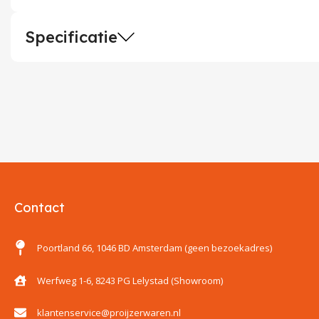
Specificatie
Contact
Poortland 66, 1046 BD Amsterdam (geen bezoekadres)
Werfweg 1-6, 8243 PG Lelystad (Showroom)
klantenservice@proijzerwaren.nl