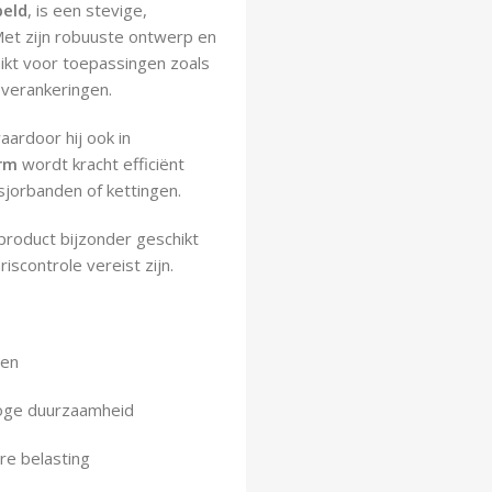
beld
, is een stevige,
 Met zijn robuuste ontwerp en
hikt voor toepassingen zoals
 verankeringen.
ardoor hij ook in
rm
wordt kracht efficiënt
 sjorbanden of kettingen.
product bijzonder geschikt
scontrole vereist zijn.
gen
oge duurzaamheid
ire belasting