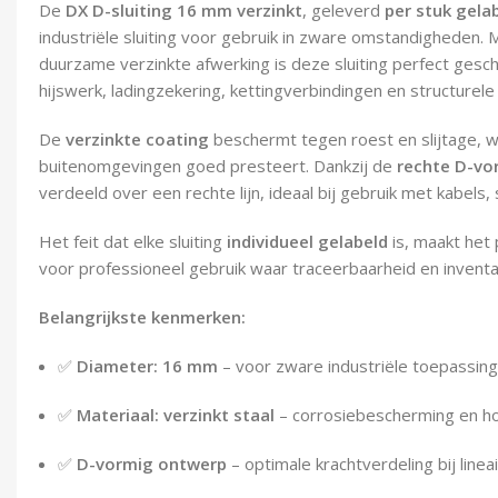
De
DX D-sluiting 16 mm verzinkt
, geleverd
per stuk gela
industriële sluiting voor gebruik in zware omstandigheden.
duurzame verzinkte afwerking is deze sluiting perfect gesc
hijswerk, ladingzekering, kettingverbindingen en structurele
De
verzinkte coating
beschermt tegen roest en slijtage, wa
buitenomgevingen goed presteert. Dankzij de
rechte D-vo
verdeeld over een rechte lijn, ideaal bij gebruik met kabels,
Het feit dat elke sluiting
individueel gelabeld
is, maakt het 
voor professioneel gebruik waar traceerbaarheid en inventari
Belangrijkste kenmerken:
✅
Diameter: 16 mm
– voor zware industriële toepassin
✅
Materiaal: verzinkt staal
– corrosiebescherming en h
✅
D-vormig ontwerp
– optimale krachtverdeling bij linea