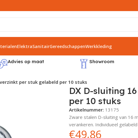
erialen
Elektra
Sanitair
Gereedschappen
Werkkleding
Advies op maat
Showroom
verzinkt per stuk gelabeld per 10 stuks
DX D-sluiting 1
per 10 stuks
Artikelnummer:
13175
Zware stalen D-sluiting van 16 m
verankeren. Individueel gelabeld
€
49,86