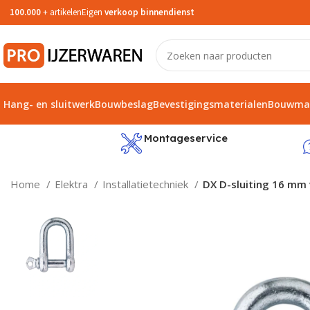
100.000
+ artikelen
Eigen
verkoop binnendienst
Hang- en sluitwerk
Bouwbeslag
Bevestigingsmaterialen
Bouwmat
service
Montageservice
Home
Elektra
Installatietechniek
DX D-sluiting 16 mm 