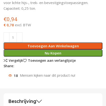
voor lichte hijs-, trek- en bevestigingstoepassingen.
Deurknoppen
Installatiebuizen
Smeergereedschap
Bouwradio's
Accu boormachine
Combinat
Boormach
Capaciteit: 0,25 ton.
€
0,94
Deurkloppers
Inbouwdozen
Pendrijvers & Drevels
Boormachines
Accu boorhamers
Buigtang
Boorkopp
€ 0,78
excl. BTW
Deurbellen
Contactstoppen
Bitjes
Boorhamers
Borgveer
Bouwheater
Beitels
Betonmolens
Blindklin
Toevoegen Aan Winkelwagen
Batterijen
Wringijzers
Nu Kopen
Vergelijk
Toevoegen aan verlanglijstje
Aardlekbeveiliging
Steenknippers
Share:
18
Mensen kijken naar dit product nu!
Aardingsmateriaal
Purpistolen
Montagegereedschap
Lasgereedschap
Beschrijving