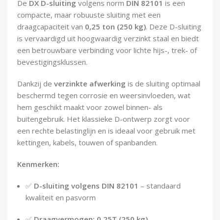
De
DX D-sluiting
volgens norm
DIN 82101
is een
Demontagegereedschap
compacte, maar robuuste sluiting met een
draagcapaciteit van
0,25 ton (250 kg)
. Deze D-sluiting
Buigveren & trekveren
is vervaardigd uit hoogwaardig verzinkt staal en biedt
een betrouwbare verbinding voor lichte hijs-, trek- of
bevestigingsklussen.
Dankzij de
verzinkte afwerking
is de sluiting optimaal
beschermd tegen corrosie en weersinvloeden, wat
hem geschikt maakt voor zowel binnen- als
buitengebruik. Het klassieke D-ontwerp zorgt voor
een rechte belastinglijn en is ideaal voor gebruik met
kettingen, kabels, touwen of spanbanden.
Kenmerken:
✅
D-sluiting volgens DIN 82101
– standaard
kwaliteit en pasvorm
✅
Draagvermogen: 0,25T (250 kg)