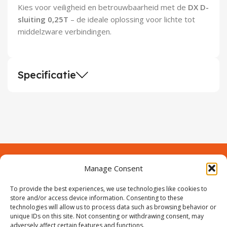
Kies voor veiligheid en betrouwbaarheid met de
DX D-
sluiting 0,25T
– de ideale oplossing voor lichte tot
middelzware verbindingen.
Specificatie
Manage Consent
Contact
Over Prodeuren
To provide the best experiences, we use technologies like cookies to
Informaties
Klantenservice
store and/or access device information. Consenting to these
technologies will allow us to process data such as browsing behavior or
Volg ons
unique IDs on this site. Not consenting or withdrawing consent, may
adversely affect certain features and functions.