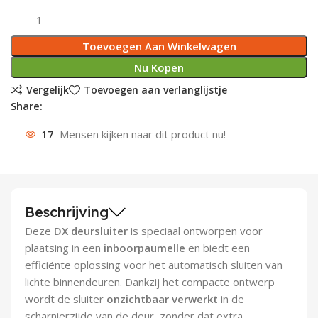
Deurknoppen
Installatiebuizen
Smeergereedschap
Bouwradio's
Accu boormachine
Combinat
Boormach
Toevoegen Aan Winkelwagen
Deurkloppers
Inbouwdozen
Pendrijvers & Drevels
Boormachines
Accu boorhamers
Buigtang
Boorkopp
Nu Kopen
Vergelijk
Toevoegen aan verlanglijstje
Deurbellen
Contactstoppen
Bitjes
Boorhamers
Borgveer
Share:
Bouwheater
Beitels
Betonmolens
Blindklin
17
Mensen kijken naar dit product nu!
Batterijen
Wringijzers
Aardlekbeveiliging
Steenknippers
Beschrijving
Aardingsmateriaal
Purpistolen
Deze
DX deursluiter
is speciaal ontworpen voor
plaatsing in een
inboorpaumelle
en biedt een
Montagegereedschap
efficiënte oplossing voor het automatisch sluiten van
lichte binnendeuren. Dankzij het compacte ontwerp
Lasgereedschap
wordt de sluiter
onzichtbaar verwerkt
in de
scharnierzijde van de deur, zonder dat extra