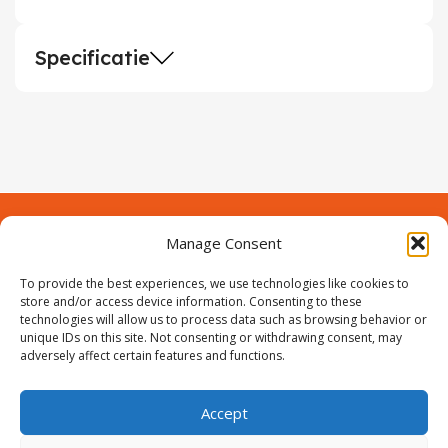
Demontagegereedschap
Specificatie
Buigveren & trekveren
Manage Consent
Contact
Over Prodeuren
Informaties
To provide the best experiences, we use technologies like cookies to
Klantenservice
store and/or access device information. Consenting to these
technologies will allow us to process data such as browsing behavior or
Volg ons
unique IDs on this site. Not consenting or withdrawing consent, may
adversely affect certain features and functions.
Accept
ProIjzerwaren all rights reserved
ProIjzerwaren 2018-2025