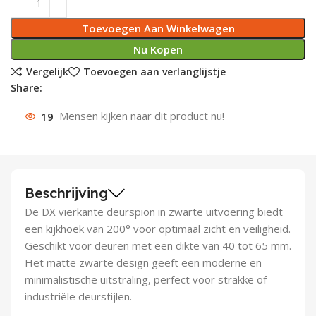
Deurknoppen
Installatiebuizen
Smeergereedschap
Bouwradio's
Accu boormachine
Combinat
Boormach
Toevoegen Aan Winkelwagen
Nu Kopen
Deurkloppers
Inbouwdozen
Pendrijvers & Drevels
Boormachines
Accu boorhamers
Buigtang
Boorkopp
Vergelijk
Toevoegen aan verlanglijstje
Share:
Deurbellen
Contactstoppen
Bitjes
Boorhamers
Borgveer
19
Mensen kijken naar dit product nu!
Bouwheater
Beitels
Betonmolens
Blindklin
Batterijen
Wringijzers
Beschrijving
Aardlekbeveiliging
Steenknippers
De DX vierkante deurspion in zwarte uitvoering biedt
Aardingsmateriaal
Purpistolen
een kijkhoek van 200° voor optimaal zicht en veiligheid.
Geschikt voor deuren met een dikte van 40 tot 65 mm.
Montagegereedschap
Het matte zwarte design geeft een moderne en
minimalistische uitstraling, perfect voor strakke of
Lasgereedschap
industriële deurstijlen.