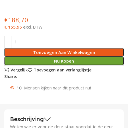
Deurknoppen
Installatiebuizen
Smeergereedschap
Bouwradio's
Accu boormachine
Combinat
Boormach
€
188,70
Deurkloppers
Inbouwdozen
Pendrijvers & Drevels
Boormachines
Accu boorhamers
Buigtang
Boorkopp
€ 155,95
excl. BTW
Deurbellen
Contactstoppen
Bitjes
Boorhamers
Borgveer
Bouwheater
Beitels
Betonmolens
Blindklin
Toevoegen Aan Winkelwagen
Nu Kopen
Batterijen
Wringijzers
Vergelijk
Toevoegen aan verlanglijstje
Share:
Aardlekbeveiliging
Steenknippers
10
Mensen kijken naar dit product nu!
Aardingsmateriaal
Purpistolen
Montagegereedschap
Beschrijving
Lasgereedschap
Weten wie er voor de deur staat voordat je de deur