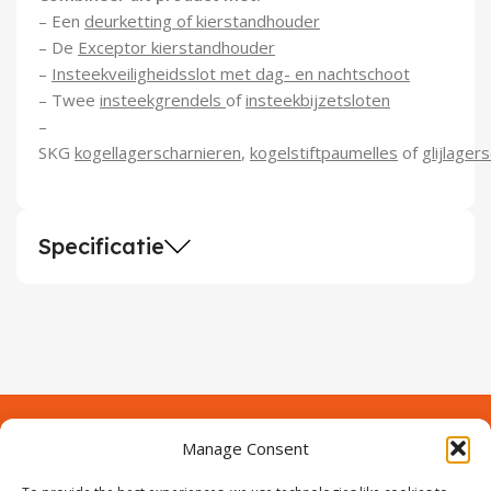
– Een
deurketting of kierstandhouder
– De
Exceptor kierstandhouder
–
Insteekveiligheidsslot met dag- en nachtschoot
– Twee
insteekgrendels
of
insteekbijzetsloten
–
SKG
kogellagerscharnieren
,
kogelstiftpaumelles
of
glijlager
Specificatie
Manage Consent
Contact
Over Prodeuren