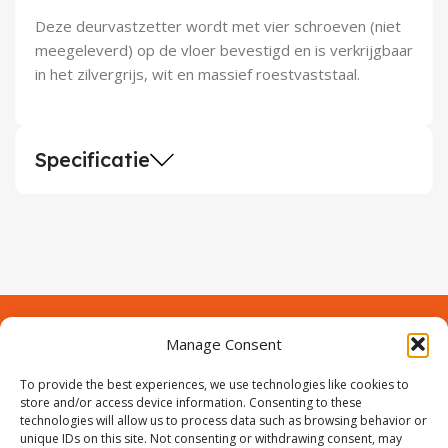
Deze deurvastzetter wordt met vier schroeven (niet
meegeleverd) op de vloer bevestigd en is verkrijgbaar
in het zilvergrijs, wit en massief roestvaststaal.
Specificatie
Manage Consent
Contact
Over Prodeuren
To provide the best experiences, we use technologies like cookies to
Informaties
Klantenservice
store and/or access device information. Consenting to these
technologies will allow us to process data such as browsing behavior or
Volg ons
unique IDs on this site. Not consenting or withdrawing consent, may