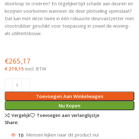
doorloop te creëren? En tegelijkertijd schade aan deuren en
Deurknoppen
Installatiebuizen
Smeergereedschap
Bouwradio's
Accu boormachine
Combinat
Boormach
kozijnen voorkomen wanneer de deur plotseling openslaat?
Dat kan met deze twee in één robuuste deurvastzetter met
Deurkloppers
Inbouwdozen
Pendrijvers & Drevels
Boormachines
Accu boorhamers
Buigtang
Boorkopp
stootrubber geschikt voor toepassing in zowel de woning-
als utiliteitsbouw.
Deurbellen
Contactstoppen
Bitjes
Boorhamers
Borgveer
Bouwheater
Beitels
Betonmolens
Blindklin
€
265,17
€ 219,15
excl. BTW
Batterijen
Wringijzers
Aardlekbeveiliging
Steenknippers
Toevoegen Aan Winkelwagen
Aardingsmateriaal
Purpistolen
Nu Kopen
Montagegereedschap
Vergelijk
Toevoegen aan verlanglijstje
Share:
Lasgereedschap
10
Mensen kijken naar dit product nu!