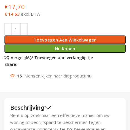
€
17,70
Deurknoppen
Installatiebuizen
Smeergereedschap
Bouwradio's
Accu boormachine
Combinat
Boormach
€ 14,63
excl. BTW
Deurkloppers
Inbouwdozen
Pendrijvers & Drevels
Boormachines
Accu boorhamers
Buigtang
Boorkopp
Deurbellen
Contactstoppen
Bitjes
Boorhamers
Borgveer
Toevoegen Aan Winkelwagen
Nu Kopen
Bouwheater
Beitels
Betonmolens
Blindklin
Vergelijk
Toevoegen aan verlanglijstje
Share:
Batterijen
Wringijzers
15
Mensen kijken naar dit product nu!
Aardlekbeveiliging
Steenknippers
Aardingsmateriaal
Purpistolen
Beschrijving
Montagegereedschap
Bent u op zoek naar een effectieve manier om uw
Lasgereedschap
woning of bedrijfspand te beschermen tegen
ongewenste indringers? De
DX Dievenklauwen