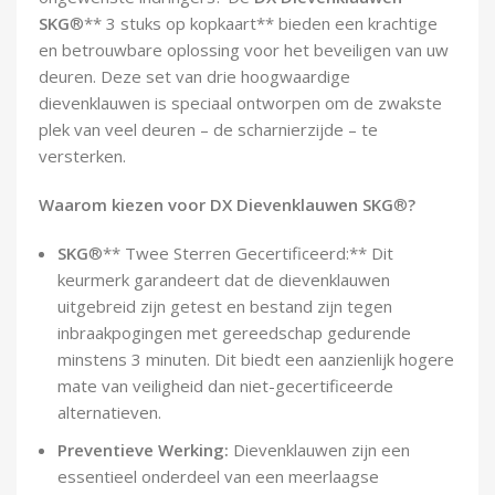
Demontagegereedschap
SKG
®** 3 stuks op kopkaart** bieden een krachtige
en betrouwbare oplossing voor het beveiligen van uw
Buigveren & trekveren
deuren. Deze set van drie hoogwaardige
dievenklauwen is speciaal ontworpen om de zwakste
plek van veel deuren – de scharnierzijde – te
versterken.
Waarom kiezen voor DX Dievenklauwen SKG
®
?
SKG
®** Twee Sterren Gecertificeerd:** Dit
keurmerk garandeert dat de dievenklauwen
uitgebreid zijn getest en bestand zijn tegen
inbraakpogingen met gereedschap gedurende
minstens 3 minuten. Dit biedt een aanzienlijk hogere
mate van veiligheid dan niet-gecertificeerde
alternatieven.
Preventieve Werking:
Dievenklauwen zijn een
essentieel onderdeel van een meerlaagse