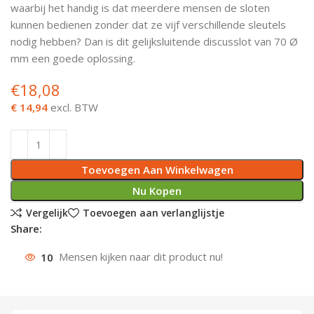
waarbij het handig is dat meerdere mensen de sloten
Deurknoppen
Installatiebuizen
Smeergereedschap
Bouwradio's
Accu boormachine
Combinat
Boormach
kunnen bedienen zonder dat ze vijf verschillende sleutels
nodig hebben? Dan is dit gelijksluitende discusslot van 70 Ø
Deurkloppers
Inbouwdozen
Pendrijvers & Drevels
Boormachines
Accu boorhamers
Buigtang
Boorkopp
mm een goede oplossing.
€
18,08
Deurbellen
Contactstoppen
Bitjes
Boorhamers
Borgveer
€ 14,94
excl. BTW
Bouwheater
Beitels
Betonmolens
Blindklin
Batterijen
Wringijzers
Toevoegen Aan Winkelwagen
Aardlekbeveiliging
Steenknippers
Nu Kopen
Vergelijk
Toevoegen aan verlanglijstje
Aardingsmateriaal
Purpistolen
Share:
10
Mensen kijken naar dit product nu!
Montagegereedschap
Lasgereedschap