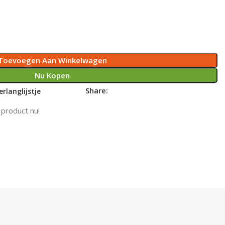
Toevoegen Aan Winkelwagen
Nu Kopen
Share:
rlanglijstje
 product nu!