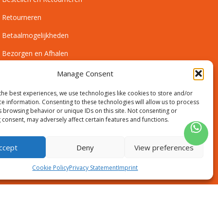
Retourneren
Betaalmogelijkheden
Bezorgen en Afhalen
Leveringsvoorwaarden
Manage Consent
Montagevoorwaarden
the best experiences, we use technologies like cookies to store and/or
ce information. Consenting to these technologies will allow us to process
Inmeetservice Voorwaarden
s browsing behavior or unique IDs on this site. Not consenting or
 consent, may adversely affect certain features and functions.
Outlet
ccept
Deny
View preferences
Cookie Policy
Privacy Statement
Imprint
Disclaimer
Algemene voorwaarden
Sitemap