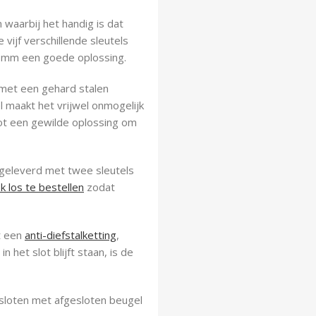
 waarbij het handig is dat
ijf verschillende sleutels
 Ø mm een goede oplossing.
 met een gehard stalen
 maakt het vrijwel onmogelijk
lot een gewilde oplossing om
d geleverd met twee sleutels
k los te bestellen
zodat
t een
anti-diefstalketting
,
 het slot blijft staan, is de
sloten met afgesloten beugel