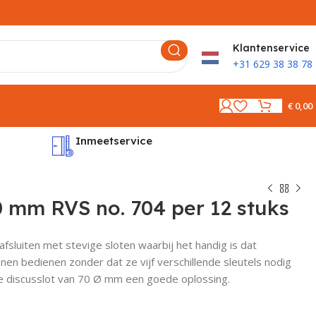
K
lantenservice
+31 629 38 38 78
€
0,00
Inmeetservice
Montages
0 mm RVS no. 704 per 12 stuks
sluiten met stevige sloten waarbij het handig is dat
n bedienen zonder dat ze vijf verschillende sleutels nodig
nde discusslot van 70 Ø mm een goede oplossing.