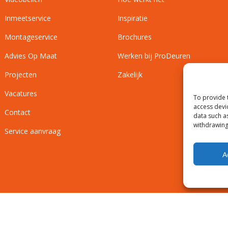
Inmeetservice
Inspiratie
Montageservice
Brochures
Advies Op Maat
Werken bij ProDeuren
Projecten
Zakelijk
Vacatures
To provide 
access devi
Contact
data such a
withdrawing
Service aanvraag
A
Privacyverklaring