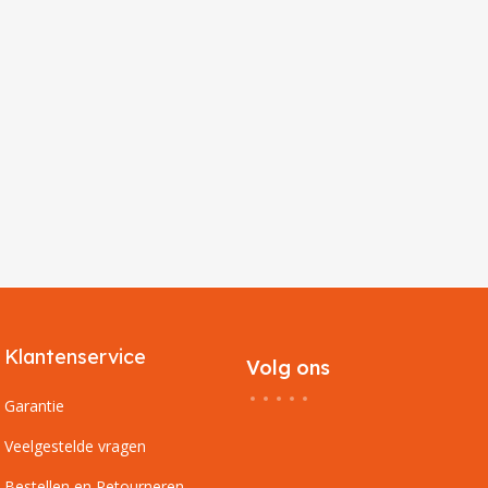
Klantenservice
Volg ons
Garantie
Veelgestelde vragen
Bestellen en Retourneren