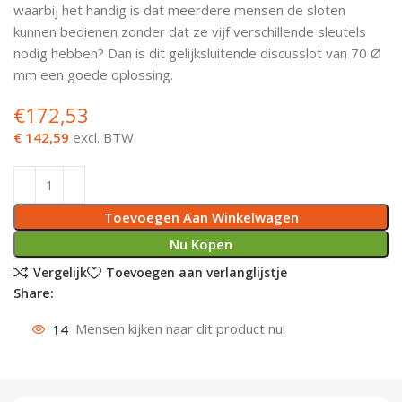
waarbij het handig is dat meerdere mensen de sloten
Deurknoppen
Installatiebuizen
Smeergereedschap
Bouwradio's
Accu boormachine
Combinat
Boormach
kunnen bedienen zonder dat ze vijf verschillende sleutels
nodig hebben? Dan is dit gelijksluitende discusslot van 70 Ø
Deurkloppers
Inbouwdozen
Pendrijvers & Drevels
Boormachines
Accu boorhamers
Buigtang
Boorkopp
mm een goede oplossing.
€
172,53
Deurbellen
Contactstoppen
Bitjes
Boorhamers
Borgveer
€ 142,59
excl. BTW
Bouwheater
Beitels
Betonmolens
Blindklin
Batterijen
Wringijzers
Toevoegen Aan Winkelwagen
Aardlekbeveiliging
Steenknippers
Nu Kopen
Vergelijk
Toevoegen aan verlanglijstje
Aardingsmateriaal
Purpistolen
Share:
14
Mensen kijken naar dit product nu!
Montagegereedschap
Lasgereedschap