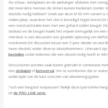
De schuur, werkplaats en de aanhanger afsluiten met stevige
dat meerdere mensen de sloten kunnen bedienen zonder dat 
sleutels nodig hebben? Uniek aan deze Ø 90 mm variant is
stalen plaat, waardoor het slot is beveiligd tegen boren.DX
een roestvaststalen kast met een gehard stalen beugel. D
slotkast en de beugel maakt het vrijwel onmogelijk om een 
Hierdoor is een discusslot een gewilde oplossing om diefsta
voorkomen.Dit discusslot bevat een 5-pins cilinder en wor
twee sleutels onder diverse sleutelnummers. Uiteraard zij
bestellen
zodat iedereen die een sleutel nodig heeft er één 
Discussloten worden vaak buiten gebruikt in combinatie me
een
slotkabel
of
kistoverval
. Om te voorkomen dat er water in
onderzijde van de kast voorzien van afwateringsgaten.
Toch een hangslot toepassen? Bekijk deze ijzersterke hang
uit
de PRO-LINE serie.