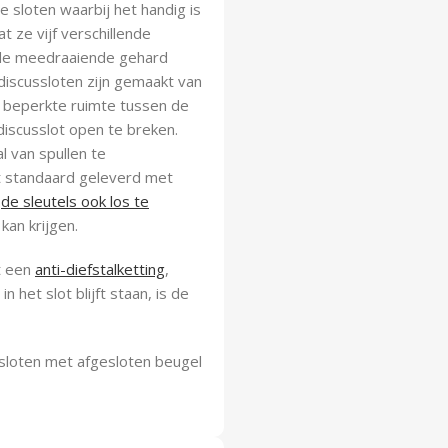
 sloten waarbij het handig is
ze vijf verschillende
 de meedraaiende gehard
 discussloten zijn gemaakt van
e beperkte ruimte tussen de
discusslot open te breken.
l van spullen te
dt standaard geleverd met
n
de sleutels ook los te
kan krijgen.
t een
anti-diefstalketting
,
 het slot blijft staan, is de
sloten met afgesloten beugel