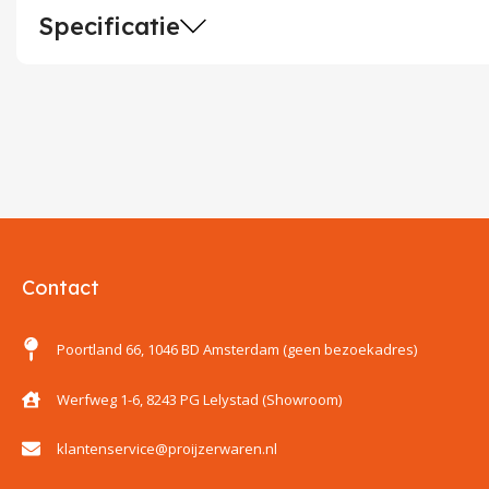
Specificatie
Contact
Poortland 66, 1046 BD Amsterdam (geen bezoekadres)
Werfweg 1-6, 8243 PG Lelystad (Showroom)
klantenservice@proijzerwaren.nl