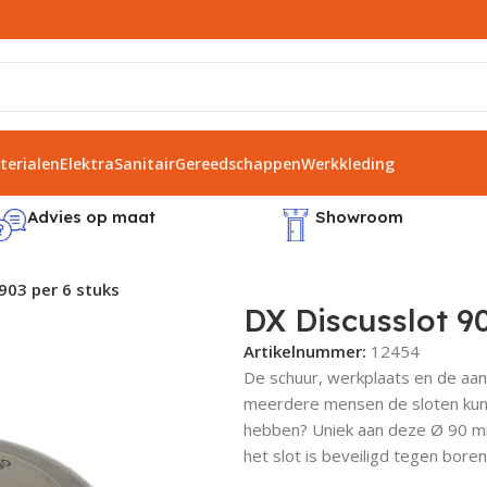
erialen
Elektra
Sanitair
Gereedschappen
Werkkleding
Advies op maat
Showroom
903 per 6 stuks
DX Discusslot 9
Artikelnummer:
12454
De schuur, werkplaats en de aanh
meerdere mensen de sloten kunne
hebben? Uniek aan deze Ø 90 mm
het slot is beveiligd tegen boren