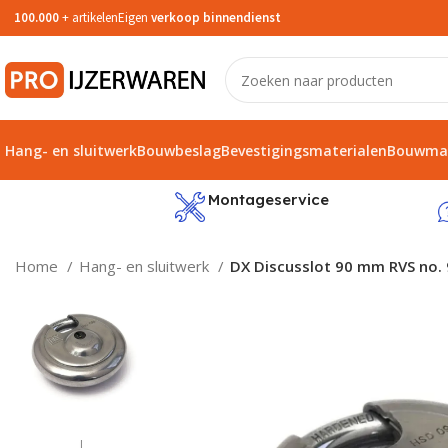
100.000
+ artikelen
Eigen
verkoop binnendienst
Hang- en sluitwerk
Bouwbeslag
Bevestigingsmaterialen
Bouwmat
service
Montageservice
Home
Hang- en sluitwerk
DX Discusslot 90 mm RVS no. 