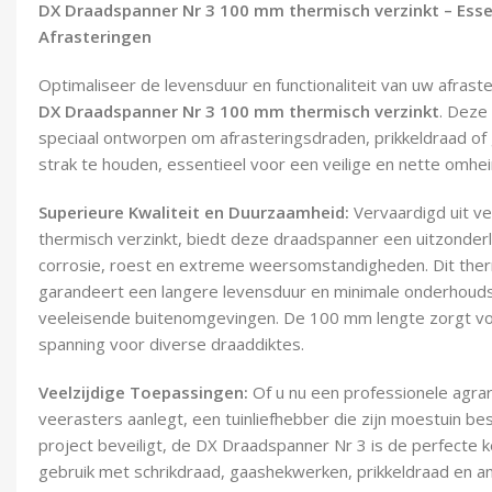
DX Draadspanner Nr 3 100 mm thermisch verzinkt – Ess
Afrasteringen
Optimaliseer de levensduur en functionaliteit van uw afra
DX Draadspanner Nr 3 100 mm thermisch verzinkt
. Deze
speciaal ontworpen om afrasteringsdraden, prikkeldraad of
strak te houden, essentieel voor een veilige en nette omhei
Superieure Kwaliteit en Duurzaamheid:
Vervaardigd uit ve
thermisch verzinkt, biedt deze draadspanner een uitzonder
corrosie, roest en extreme weersomstandigheden. Dit ther
garandeert een langere levensduur en minimale onderhouds
veeleisende buitenomgevingen. De 100 mm lengte zorgt vo
spanning voor diverse draaddiktes.
Veelzijdige Toepassingen:
Of u nu een professionele agrar
veerasters aanlegt, een tuinliefhebber die zijn moestuin be
project beveiligt, de DX Draadspanner Nr 3 is de perfecte k
gebruik met schrikdraad, gaashekwerken, prikkeldraad en 