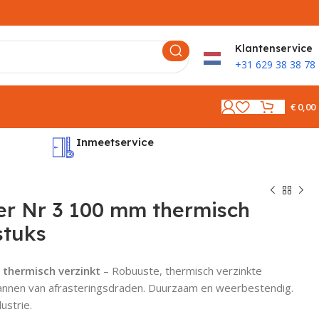
K
lantenservice
+31 629 38 38 78
€
0,00
Inmeetservice
Montages
r Nr 3 100 mm thermisch
stuks
thermisch verzinkt
– Robuuste, thermisch verzinkte
annen van afrasteringsdraden. Duurzaam en weerbestendig.
ustrie.