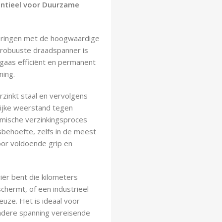
entieel voor Duurzame
steringen met de hoogwaardige
 robuuste draadspanner is
 gaas efficiënt en permanent
ning.
rzinkt staal en vervolgens
lijke weerstand tegen
mische verzinkingsproces
behoefte, zelfs in de meest
or voldoende grip en
iër bent die kilometers
schermt, of een industrieel
euze. Het is ideaal voor
andere spanning vereisende