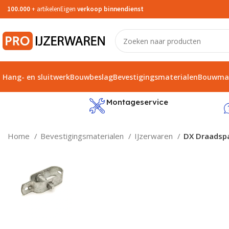
100.000
+ artikelen
Eigen
verkoop binnendienst
Hang- en sluitwerk
Bouwbeslag
Bevestigingsmaterialen
Bouwmat
service
Montageservice
Home
Bevestigingsmaterialen
IJzerwaren
DX Draadspa