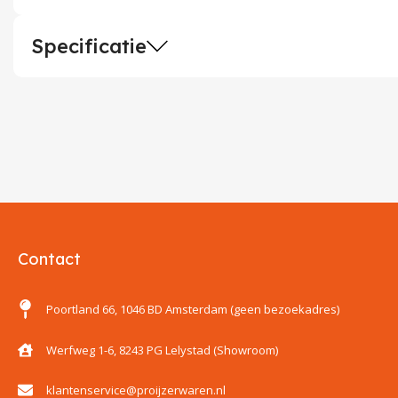
Specificatie
Contact
Poortland 66, 1046 BD Amsterdam (geen bezoekadres)
Werfweg 1-6, 8243 PG Lelystad (Showroom)
klantenservice@proijzerwaren.nl