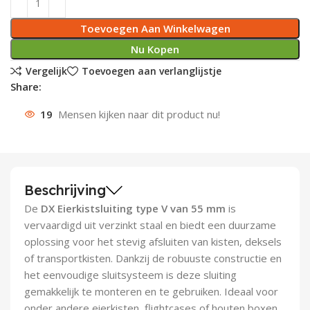
Deurknoppen
Installatiebuizen
Smeergereedschap
Bouwradio's
Accu boormachine
Combinat
Boormach
Toevoegen Aan Winkelwagen
Nu Kopen
Deurkloppers
Inbouwdozen
Pendrijvers & Drevels
Boormachines
Accu boorhamers
Buigtang
Boorkopp
Vergelijk
Toevoegen aan verlanglijstje
Share:
Deurbellen
Contactstoppen
Bitjes
Boorhamers
Borgveer
19
Mensen kijken naar dit product nu!
Bouwheater
Beitels
Betonmolens
Blindklin
Batterijen
Wringijzers
Beschrijving
Aardlekbeveiliging
Steenknippers
De
DX Eierkistsluiting type V van 55 mm
is
Aardingsmateriaal
Purpistolen
vervaardigd uit verzinkt staal en biedt een duurzame
oplossing voor het stevig afsluiten van kisten, deksels
Montagegereedschap
of transportkisten. Dankzij de robuuste constructie en
het eenvoudige sluitsysteem is deze sluiting
Lasgereedschap
gemakkelijk te monteren en te gebruiken. Ideaal voor
onder andere eierkisten, flightcases of houten boxen.