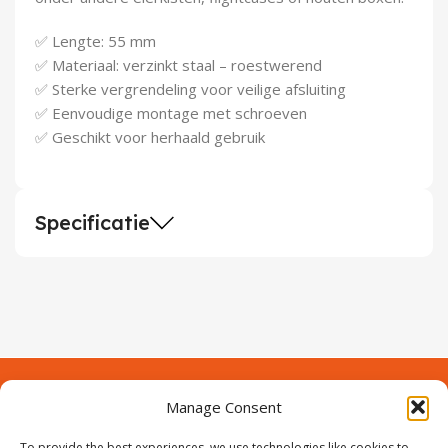
Demontagegereedschap
✅ Lengte: 55 mm
Buigveren & trekveren
✅ Materiaal: verzinkt staal – roestwerend
✅ Sterke vergrendeling voor veilige afsluiting
✅ Eenvoudige montage met schroeven
✅ Geschikt voor herhaald gebruik
Specificatie
Manage Consent
Contact
Over Prodeuren
To provide the best experiences, we use technologies like cookies to