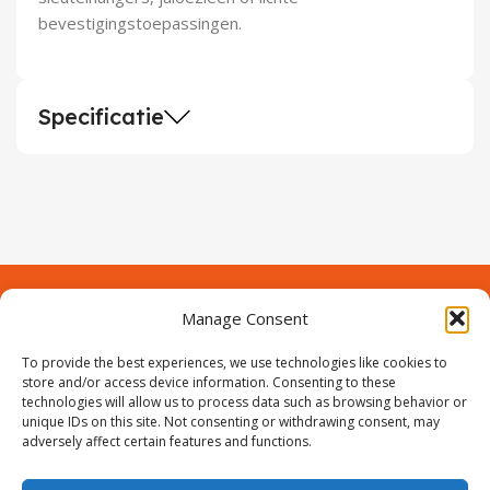
Demontagegereedschap
bevestigingstoepassingen.
Buigveren & trekveren
Specificatie
Manage Consent
Contact
Over Prodeuren
Informaties
To provide the best experiences, we use technologies like cookies to
Klantenservice
store and/or access device information. Consenting to these
technologies will allow us to process data such as browsing behavior or
Volg ons
unique IDs on this site. Not consenting or withdrawing consent, may
adversely affect certain features and functions.