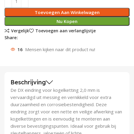
Deurknoppen
Installatiebuizen
Smeergereedschap
Bouwradio's
Accu boormachine
Combinat
Boormach
Toevoegen Aan Winkelwagen
Nu Kopen
Deurkloppers
Inbouwdozen
Pendrijvers & Drevels
Boormachines
Accu boorhamers
Buigtang
Boorkopp
Vergelijk
Toevoegen aan verlanglijstje
Share:
Deurbellen
Contactstoppen
Bitjes
Boorhamers
Borgveer
16
Mensen kijken naar dit product nu!
Bouwheater
Beitels
Betonmolens
Blindklin
Batterijen
Wringijzers
Beschrijving
Aardlekbeveiliging
Steenknippers
De DX eindring voor kogelketting 2,0 mm is
Aardingsmateriaal
Purpistolen
vervaardigd uit messing en vernikkeld voor extra
duurzaamheid en corrosiebestendigheid. Deze
Montagegereedschap
eindring zorgt voor een nette en veilige afwerking van
kogelkettingen en is eenvoudig te monteren aan
Lasgereedschap
diverse bevestigingspunten. Ideaal voor gebruik bij
sleutelhangers, jaloezieën of lichte