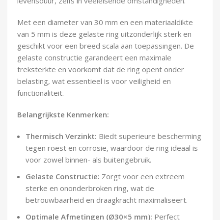
levensduur, zelfs in veeleisende omstandigheden.
Demontagegereedschap
Met een diameter van 30 mm en een materiaaldikte
Buigveren & trekveren
van 5 mm is deze gelaste ring uitzonderlijk sterk en
geschikt voor een breed scala aan toepassingen. De
gelaste constructie garandeert een maximale
treksterkte en voorkomt dat de ring opent onder
belasting, wat essentieel is voor veiligheid en
functionaliteit.
Belangrijkste Kenmerken:
Thermisch Verzinkt:
Biedt superieure bescherming
tegen roest en corrosie, waardoor de ring ideaal is
voor zowel binnen- als buitengebruik.
Gelaste Constructie:
Zorgt voor een extreem
sterke en ononderbroken ring, wat de
betrouwbaarheid en draagkracht maximaliseert.
Optimale Afmetingen (Ø30×5 mm):
Perfect