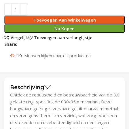
Deurknoppen
Installatiebuizen
Smeergereedschap
Bouwradio's
Accu boormachine
Combinat
Boormach
Toevoegen Aan Winkelwagen
Deurkloppers
Inbouwdozen
Pendrijvers & Drevels
Boormachines
Accu boorhamers
Buigtang
Boorkopp
Nu Kopen
Deurbellen
Contactstoppen
Bitjes
Boorhamers
Borgveer
Vergelijk
Toevoegen aan verlanglijstje
Share:
Bouwheater
Beitels
Betonmolens
Blindklin
19
Mensen kijken naar dit product nu!
Batterijen
Wringijzers
Aardlekbeveiliging
Steenknippers
Beschrijving
Aardingsmateriaal
Purpistolen
Ontdek de robuustheid en betrouwbaarheid van de DX
gelaste ring, specifiek de 030-05 mm variant. Deze
Montagegereedschap
hoogwaardige ring is vervaardigd uit duurzaam metaal
en vervolgens thermisch verzinkt, wat zorgt voor een
Lasgereedschap
uitstekende corrosiebestendigheid en een langere