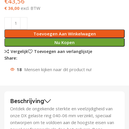
€
43,56
€ 36,00
excl. BTW
Deurknoppen
Installatiebuizen
Smeergereedschap
Bouwradio's
Accu boormachine
Combinat
Boormach
Deurkloppers
Inbouwdozen
Pendrijvers & Drevels
Boormachines
Accu boorhamers
Buigtang
Boorkopp
Toevoegen Aan Winkelwagen
Deurbellen
Contactstoppen
Bitjes
Boorhamers
Borgveer
Nu Kopen
Bouwheater
Beitels
Betonmolens
Blindklin
Vergelijk
Toevoegen aan verlanglijstje
Share:
Batterijen
Wringijzers
18
Mensen kijken naar dit product nu!
Aardlekbeveiliging
Steenknippers
Aardingsmateriaal
Purpistolen
Beschrijving
Montagegereedschap
Ontdek de ongekende sterkte en veelzijdigheid van
onze DX gelaste ring 040-06 mm verzinkt, speciaal
Lasgereedschap
ontworpen om te voldoen aan de hoogste eisen van