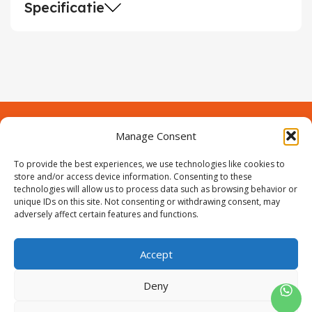
Specificatie
Manage Consent
Contact
Over Prodeuren
Informaties
To provide the best experiences, we use technologies like cookies to
Klantenservice
store and/or access device information. Consenting to these
technologies will allow us to process data such as browsing behavior or
Volg ons
unique IDs on this site. Not consenting or withdrawing consent, may
adversely affect certain features and functions.
Accept
ProIjzerwaren all rights reserved
ProIjzerwaren 2018-2025
Deny
Privacyverklaring
Disclaimer
Algemene voorwaarden
Sitemap