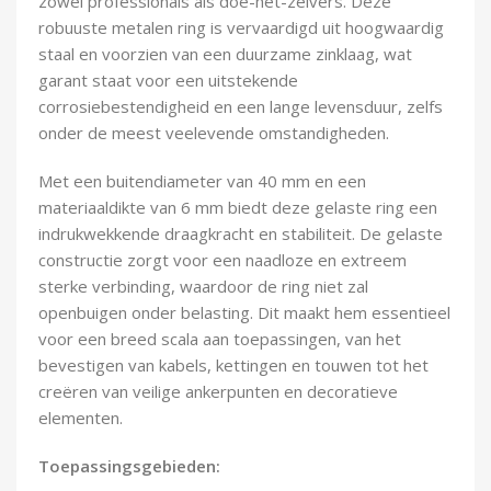
zowel professionals als doe-het-zelvers. Deze
Demontagegereedschap
robuuste metalen ring is vervaardigd uit hoogwaardig
staal en voorzien van een duurzame zinklaag, wat
Buigveren & trekveren
garant staat voor een uitstekende
corrosiebestendigheid en een lange levensduur, zelfs
onder de meest veelevende omstandigheden.
Met een buitendiameter van 40 mm en een
materiaaldikte van 6 mm biedt deze gelaste ring een
indrukwekkende draagkracht en stabiliteit. De gelaste
constructie zorgt voor een naadloze en extreem
sterke verbinding, waardoor de ring niet zal
openbuigen onder belasting. Dit maakt hem essentieel
voor een breed scala aan toepassingen, van het
bevestigen van kabels, kettingen en touwen tot het
creëren van veilige ankerpunten en decoratieve
elementen.
Toepassingsgebieden: