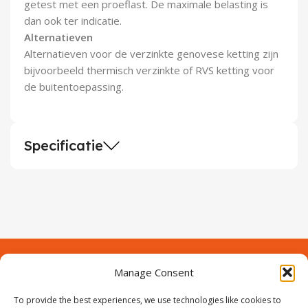
getest met een proeflast. De maximale belasting is
dan ook ter indicatie.
Alternatieven
Alternatieven voor de verzinkte genovese ketting zijn
bijvoorbeeld thermisch verzinkte of RVS ketting voor
de buitentoepassing.
Specificatie
Manage Consent
Contact
Over Prodeuren
To provide the best experiences, we use technologies like cookies to
Informaties