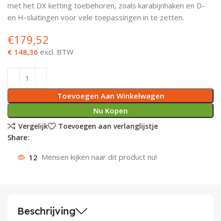
met het DX ketting toebehoren, zoals karabijnhaken en D-
Deurknoppen
Installatiebuizen
Smeergereedschap
Bouwradio's
Accu boormachine
Combinat
Boormach
en H-sluitingen voor vele toepassingen in te zetten.
€
179,52
Deurkloppers
Inbouwdozen
Pendrijvers & Drevels
Boormachines
Accu boorhamers
Buigtang
Boorkopp
€ 148,36
excl. BTW
Deurbellen
Contactstoppen
Bitjes
Boorhamers
Borgveer
Bouwheater
Beitels
Betonmolens
Blindklin
Toevoegen Aan Winkelwagen
Batterijen
Wringijzers
Nu Kopen
Vergelijk
Toevoegen aan verlanglijstje
Aardlekbeveiliging
Steenknippers
Share:
12
Mensen kijken naar dit product nu!
Aardingsmateriaal
Purpistolen
Montagegereedschap
Lasgereedschap
Beschrijving