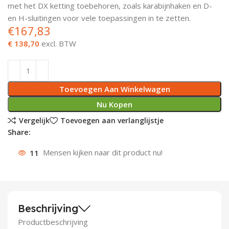
met het DX ketting toebehoren, zoals karabijnhaken en D-
Deurknoppen
Installatiebuizen
Smeergereedschap
Bouwradio's
Accu boormachine
Combinat
Boormach
en H-sluitingen voor vele toepassingen in te zetten.
€
167,83
Deurkloppers
Inbouwdozen
Pendrijvers & Drevels
Boormachines
Accu boorhamers
Buigtang
Boorkopp
€ 138,70
excl. BTW
Deurbellen
Contactstoppen
Bitjes
Boorhamers
Borgveer
Toevoegen Aan Winkelwagen
Bouwheater
Beitels
Betonmolens
Blindklin
Nu Kopen
Batterijen
Wringijzers
Vergelijk
Toevoegen aan verlanglijstje
Share:
Aardlekbeveiliging
Steenknippers
11
Mensen kijken naar dit product nu!
Aardingsmateriaal
Purpistolen
Montagegereedschap
Beschrijving
Lasgereedschap
Productbeschrijving