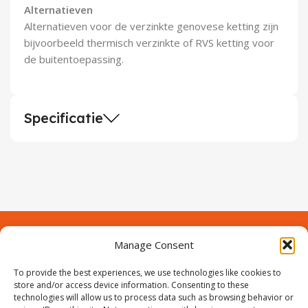
Alternatieven
Alternatieven voor de verzinkte genovese ketting zijn
bijvoorbeeld thermisch verzinkte of RVS ketting voor
de buitentoepassing.
Specificatie
Manage Consent
Contact
Over Prodeuren
To provide the best experiences, we use technologies like cookies to
Informaties
Klantenservice
store and/or access device information. Consenting to these
technologies will allow us to process data such as browsing behavior or
Volg ons