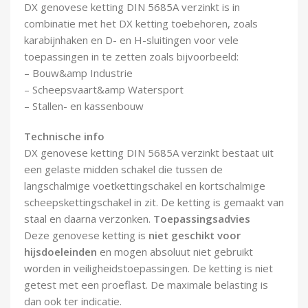
DX genovese ketting DIN 5685A verzinkt is in
Demontagegereedschap
combinatie met het DX ketting toebehoren, zoals
karabijnhaken en D- en H-sluitingen voor vele
Buigveren & trekveren
toepassingen in te zetten zoals bijvoorbeeld:
– Bouw&amp Industrie
– Scheepsvaart&amp Watersport
– Stallen- en kassenbouw
Technische info
DX genovese ketting DIN 5685A verzinkt bestaat uit
een gelaste midden schakel die tussen de
langschalmige voetkettingschakel en kortschalmige
scheepskettingschakel in zit. De ketting is gemaakt van
staal en daarna verzonken.
Toepassingsadvies
Deze genovese ketting is
niet geschikt voor
hijsdoeleinden
en mogen absoluut niet gebruikt
worden in veiligheidstoepassingen. De ketting is niet
getest met een proeflast. De maximale belasting is
dan ook ter indicatie.