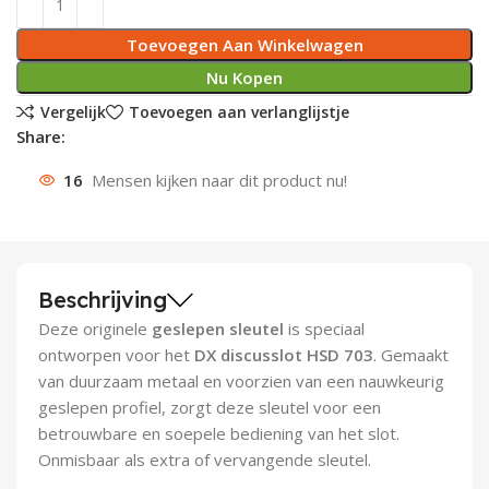
Deurknoppen
Installatiebuizen
Smeergereedschap
Bouwradio's
Accu boormachine
Combinat
Boormach
Toevoegen Aan Winkelwagen
Nu Kopen
Deurkloppers
Inbouwdozen
Pendrijvers & Drevels
Boormachines
Accu boorhamers
Buigtang
Boorkopp
Vergelijk
Toevoegen aan verlanglijstje
Share:
Deurbellen
Contactstoppen
Bitjes
Boorhamers
Borgveer
16
Mensen kijken naar dit product nu!
Bouwheater
Beitels
Betonmolens
Blindklin
Batterijen
Wringijzers
Beschrijving
Aardlekbeveiliging
Steenknippers
Deze originele
geslepen sleutel
is speciaal
Aardingsmateriaal
Purpistolen
ontworpen voor het
DX discusslot HSD 703
. Gemaakt
van duurzaam metaal en voorzien van een nauwkeurig
Montagegereedschap
geslepen profiel, zorgt deze sleutel voor een
betrouwbare en soepele bediening van het slot.
Lasgereedschap
Onmisbaar als extra of vervangende sleutel.