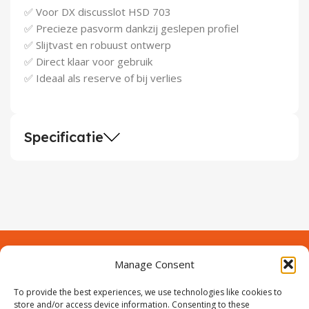
Demontagegereedschap
✅ Voor DX discusslot HSD 703
✅ Precieze pasvorm dankzij geslepen profiel
Buigveren & trekveren
✅ Slijtvast en robuust ontwerp
✅ Direct klaar voor gebruik
✅ Ideaal als reserve of bij verlies
Specificatie
Manage Consent
Contact
Over Prodeuren
Informaties
To provide the best experiences, we use technologies like cookies to
Klantenservice
store and/or access device information. Consenting to these