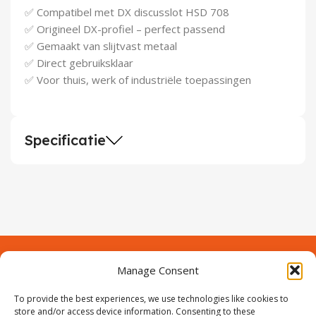
Demontagegereedschap
✅ Compatibel met DX discusslot HSD 708
✅ Origineel DX-profiel – perfect passend
Buigveren & trekveren
✅ Gemaakt van slijtvast metaal
✅ Direct gebruiksklaar
✅ Voor thuis, werk of industriële toepassingen
Specificatie
Manage Consent
Contact
Over Prodeuren
Informaties
To provide the best experiences, we use technologies like cookies to
Klantenservice
store and/or access device information. Consenting to these