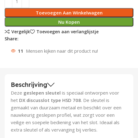
Deurknoppen
Installatiebuizen
Smeergereedschap
Bouwradio's
Accu boormachine
Combinat
Boormach
Toevoegen Aan Winkelwagen
Nu Kopen
Deurkloppers
Inbouwdozen
Pendrijvers & Drevels
Boormachines
Accu boorhamers
Buigtang
Boorkopp
Vergelijk
Toevoegen aan verlanglijstje
Share:
Deurbellen
Contactstoppen
Bitjes
Boorhamers
Borgveer
11
Mensen kijken naar dit product nu!
Bouwheater
Beitels
Betonmolens
Blindklin
Batterijen
Wringijzers
Beschrijving
Aardlekbeveiliging
Steenknippers
Deze
geslepen sleutel
is speciaal ontworpen voor
Aardingsmateriaal
Purpistolen
het
DX discusslot type HSD 708
. De sleutel is
gemaakt van duurzaam metaal en beschikt over een
Montagegereedschap
nauwkeurig geslepen profiel, wat zorgt voor een
veilige en soepele bediening van het slot. Ideaal als
Lasgereedschap
extra sleutel of als vervanging bij verlies.