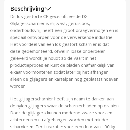
Demontagegereedschap
Beschrijving
Dit los gestorte CE gecertificeerde DX
Buigveren & trekveren
Glijlagerscharnier is slijtvast, geruisloos,
onderhoudsvrij, heeft een groot draagvermogen en is
speciaal ontworpen voor de verwerkende industrie.
Het voordeel van een los gestort scharnier is dat
deze gedemonteerd, ofwel in losse onderdelen
geleverd wordt. Je houdt zo de vaart in het
productieproces en kunt de bladen onafhankelijk van
elkaar voormonteren zodat later bij het afhangen
alleen de glijlagers en kartelpen nog geplaatst hoeven
worden.
Het glijlagerscharnier heeft zijn naam te danken aan
de nylon glijlagers waar de scharnierbladen op draaien.
Door de glijlagers kunnen moderne zware voor- en
achterdeuren nu afgehangen worden met minder
scharnieren. Ter illustratie: voor een deur van 100 kg