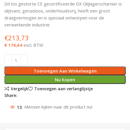
Dit los gestorte CE gecertificeerde DX Glijlagerscharnier is
Deurknoppen
Installatiebuizen
Smeergereedschap
Bouwradio's
Accu boormachine
Combinat
Boormach
slijtvast, geruisloos, onderhoudsvrij, heeft een groot
draagvermogen en is speciaal ontworpen voor de
Deurkloppers
Inbouwdozen
Pendrijvers & Drevels
Boormachines
Accu boorhamers
Buigtang
Boorkopp
verwerkende industrie.
€
213,73
Deurbellen
Contactstoppen
Bitjes
Boorhamers
Borgveer
€ 176,64
excl. BTW
Bouwheater
Beitels
Betonmolens
Blindklin
Batterijen
Wringijzers
Toevoegen Aan Winkelwagen
Aardlekbeveiliging
Steenknippers
Nu Kopen
Vergelijk
Toevoegen aan verlanglijstje
Aardingsmateriaal
Purpistolen
Share:
Montagegereedschap
13
Mensen kijken naar dit product nu!
Lasgereedschap