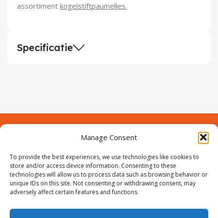
assortiment
kogelstiftpaumelles.
Specificatie
Manage Consent
Contact
Over Prodeuren
To provide the best experiences, we use technologies like cookies to
Informaties
Klantenservice
store and/or access device information. Consenting to these
technologies will allow us to process data such as browsing behavior or
Volg ons
unique IDs on this site. Not consenting or withdrawing consent, may
adversely affect certain features and functions.