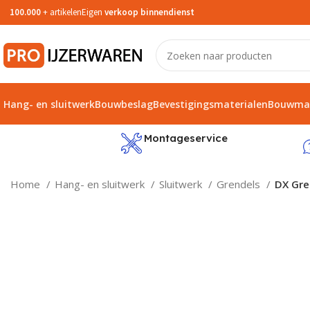
100.000
+ artikelen
Eigen
verkoop binnendienst
Hang- en sluitwerk
Bouwbeslag
Bevestigingsmaterialen
Bouwmat
service
Montageservice
Home
Hang- en sluitwerk
Sluitwerk
Grendels
DX Gre