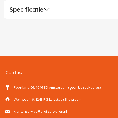
Specificatie
Contact
Poortland 66, 1046 BD Amsterdam (geen bezoekadres)
Werfweg 1-6, 8243 PG Lelystad (Showroom)
klantenservice@proijzerwaren.nl