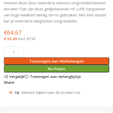
moeten deze door meerdere mensen ontgrendeld kunnen
Deurknoppen
Installatiebuizen
Smeergereedschap
Bouwradio's
Accu boormachine
Combinat
Boormach
worden? Dan zijn deze gelijksluitende HS-LINE hangsloten
van hoge kwaliteit handig om te gebruiken. Met één sleutel
Deurkloppers
Inbouwdozen
Pendrijvers & Drevels
Boormachines
Accu boorhamers
Buigtang
Boorkopp
kun je meerdere hangsloten ontgrendelen.
€
64,67
Deurbellen
Contactstoppen
Bitjes
Boorhamers
Borgveer
€ 53,45
excl. BTW
Bouwheater
Beitels
Betonmolens
Blindklin
Batterijen
Wringijzers
Toevoegen Aan Winkelwagen
Aardlekbeveiliging
Steenknippers
Nu Kopen
Vergelijk
Toevoegen aan verlanglijstje
Aardingsmateriaal
Purpistolen
Share:
18
Mensen kijken naar dit product nu!
Montagegereedschap
Lasgereedschap