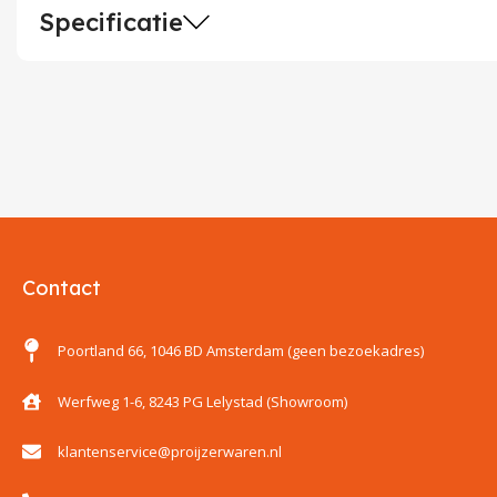
Specificatie
Contact
Poortland 66, 1046 BD Amsterdam (geen bezoekadres)
Werfweg 1-6, 8243 PG Lelystad (Showroom)
klantenservice@proijzerwaren.nl