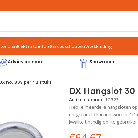
erialen
Elektra
Sanitair
Gereedschappen
Werkkleding
Advies op maat
Showroom
X no. 308 per 12 stuks
DX Hangslot 30 
Artikelnummer:
12523
Heb je meerdere hangsloten op
ontgrendeld kunnen worden? Dan
kwaliteit handig om te gebruike
€
64,67