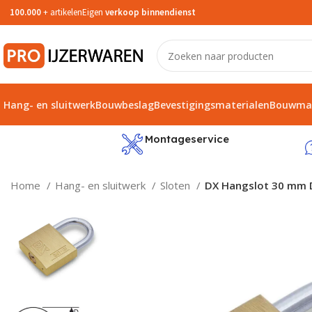
100.000
+ artikelen
Eigen
verkoop binnendienst
Hang- en sluitwerk
Bouwbeslag
Bevestigingsmaterialen
Bouwmat
service
Montageservice
Home
Hang- en sluitwerk
Sloten
DX Hangslot 30 mm D