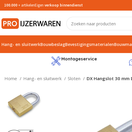
100.000
+ artikelen
Eigen
verkoop binnendienst
Hang- en sluitwerk
Bouwbeslag
Bevestigingsmaterialen
Bouwmat
service
Montageservice
Home
Hang- en sluitwerk
Sloten
DX Hangslot 30 mm DX