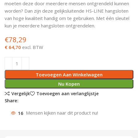
moeten deze door meerdere mensen ontgrendeld kunnen
Deurknoppen
Installatiebuizen
Smeergereedschap
Bouwradio's
Accu boormachine
Combinat
Boormach
worden? Dan zijn deze gelijksluitende HS-LINE hangsloten
van hoge kwaliteit handig om te gebruiken. Met één sleutel
Deurkloppers
Inbouwdozen
Pendrijvers & Drevels
Boormachines
Accu boorhamers
Buigtang
Boorkopp
kun je meerdere hangsloten ontgrendelen.
€
78,29
Deurbellen
Contactstoppen
Bitjes
Boorhamers
Borgveer
€ 64,70
excl. BTW
Bouwheater
Beitels
Betonmolens
Blindklin
Batterijen
Wringijzers
Toevoegen Aan Winkelwagen
Aardlekbeveiliging
Steenknippers
Nu Kopen
Vergelijk
Toevoegen aan verlanglijstje
Aardingsmateriaal
Purpistolen
Share:
16
Mensen kijken naar dit product nu!
Montagegereedschap
Lasgereedschap