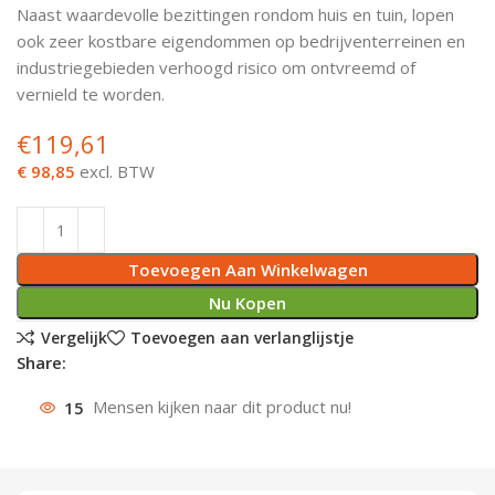
Naast waardevolle bezittingen rondom huis en tuin, lopen
Deurknoppen
Installatiebuizen
Smeergereedschap
Bouwradio's
Accu boormachine
Combinat
Boormach
ook zeer kostbare eigendommen op bedrijventerreinen en
industriegebieden verhoogd risico om ontvreemd of
Deurkloppers
Inbouwdozen
Pendrijvers & Drevels
Boormachines
Accu boorhamers
Buigtang
Boorkopp
vernield te worden.
€
119,61
Deurbellen
Contactstoppen
Bitjes
Boorhamers
Borgveer
€ 98,85
excl. BTW
Bouwheater
Beitels
Betonmolens
Blindklin
Batterijen
Wringijzers
Toevoegen Aan Winkelwagen
Aardlekbeveiliging
Steenknippers
Nu Kopen
Vergelijk
Toevoegen aan verlanglijstje
Aardingsmateriaal
Purpistolen
Share:
Montagegereedschap
15
Mensen kijken naar dit product nu!
Lasgereedschap