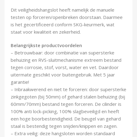
Dit veiligheidshangslot heeft namelijk de manuele
testen op forceren/openbreken doorstaan. Daarmee
is het gecertificeerd conform SKG-keurmerk, wat
staat voor kwaliteit en zekerheid.
Belangrijkste productvoordelen
– Betrouwbaar: door combinatie van supersterke
behuizing en RVS-sluitmechanisme extreem bestand
tegen corrosie, stof, vorst, water en vet. Daardoor
uitermate geschikt voor buitengebruik. Met 5 jaar
garantie!
– Inbraakwerend en niet te forceren: door supersterke
zinkgegoten (bij 50mm) of gehard stalen behuizing (bij
60mm/70mm) bestand tegen forceren. De cilinder is
100% anti lock-picking, 100% slagbeveiligd en heeft
een hoge boorbestendigheid. De beugel van gehard
staal is bestendig tegen snijden/knippen en zagen.
– Extra veilig: deze hangsloten worden standaard