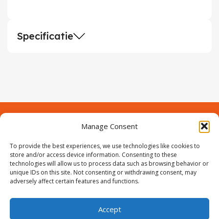
Specificatie
Manage Consent
Contact
Over Prodeuren
To provide the best experiences, we use technologies like cookies to
Informaties
Klantenservice
store and/or access device information. Consenting to these
technologies will allow us to process data such as browsing behavior or
Volg ons
unique IDs on this site. Not consenting or withdrawing consent, may
adversely affect certain features and functions.
Accept