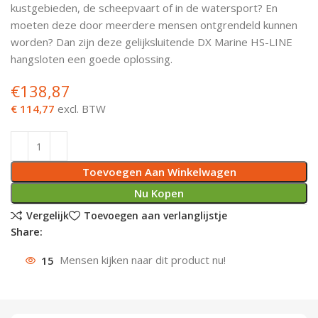
kustgebieden, de scheepvaart of in de watersport? En
Deurknoppen
Installatiebuizen
Smeergereedschap
Bouwradio's
Accu boormachine
Combinat
Boormach
moeten deze door meerdere mensen ontgrendeld kunnen
worden? Dan zijn deze gelijksluitende DX Marine HS-LINE
Deurkloppers
Inbouwdozen
Pendrijvers & Drevels
Boormachines
Accu boorhamers
Buigtang
Boorkopp
hangsloten een goede oplossing.
€
138,87
Deurbellen
Contactstoppen
Bitjes
Boorhamers
Borgveer
€ 114,77
excl. BTW
Bouwheater
Beitels
Betonmolens
Blindklin
Batterijen
Wringijzers
Toevoegen Aan Winkelwagen
Aardlekbeveiliging
Steenknippers
Nu Kopen
Vergelijk
Toevoegen aan verlanglijstje
Aardingsmateriaal
Purpistolen
Share:
15
Mensen kijken naar dit product nu!
Montagegereedschap
Lasgereedschap