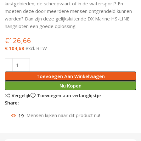
kustgebieden, de scheepvaart of in de watersport? En
Deurknoppen
Installatiebuizen
Smeergereedschap
Bouwradio's
Accu boormachine
Combinat
Boormach
moeten deze door meerdere mensen ontgrendeld kunnen
worden? Dan zijn deze gelijksluitende DX Marine HS-LINE
Deurkloppers
Inbouwdozen
Pendrijvers & Drevels
Boormachines
Accu boorhamers
Buigtang
Boorkopp
hangsloten een goede oplossing.
€
126,66
Deurbellen
Contactstoppen
Bitjes
Boorhamers
Borgveer
€ 104,68
excl. BTW
Bouwheater
Beitels
Betonmolens
Blindklin
Batterijen
Wringijzers
Toevoegen Aan Winkelwagen
Aardlekbeveiliging
Steenknippers
Nu Kopen
Vergelijk
Toevoegen aan verlanglijstje
Aardingsmateriaal
Purpistolen
Share:
19
Mensen kijken naar dit product nu!
Montagegereedschap
Lasgereedschap