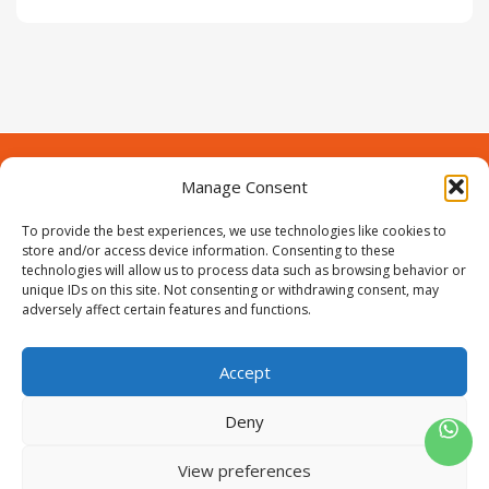
Manage Consent
Contact
Over Prodeuren
Informaties
To provide the best experiences, we use technologies like cookies to
Klantenservice
store and/or access device information. Consenting to these
technologies will allow us to process data such as browsing behavior or
Volg ons
unique IDs on this site. Not consenting or withdrawing consent, may
adversely affect certain features and functions.
Accept
ProIjzerwaren all rights reserved
ProIjzerwaren 2018-2025
Deny
Privacyverklaring
Disclaimer
Algemene voorwaarden
Sitemap
View preferences