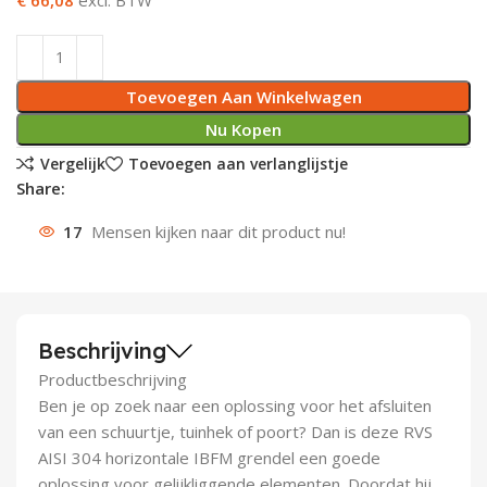
Deurknoppen
Installatiebuizen
Smeergereedschap
Bouwradio's
Accu boormachine
Combinat
Boormach
Deurkloppers
Inbouwdozen
Pendrijvers & Drevels
Boormachines
Accu boorhamers
Buigtang
Boorkopp
Toevoegen Aan Winkelwagen
Nu Kopen
Deurbellen
Contactstoppen
Bitjes
Boorhamers
Borgveer
Vergelijk
Toevoegen aan verlanglijstje
Share:
Bouwheater
Beitels
Betonmolens
Blindklin
17
Mensen kijken naar dit product nu!
Batterijen
Wringijzers
Aardlekbeveiliging
Steenknippers
Beschrijving
Aardingsmateriaal
Purpistolen
Productbeschrijving
Montagegereedschap
Ben je op zoek naar een oplossing voor het afsluiten
van een schuurtje, tuinhek of poort? Dan is deze RVS
Lasgereedschap
AISI 304 horizontale IBFM grendel een goede
oplossing voor gelijkliggende elementen. Doordat hij