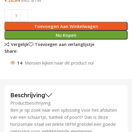
Deurknoppen
Installatiebuizen
Smeergereedschap
Bouwradio's
Accu boormachine
Combinat
Boormach
Deurkloppers
Inbouwdozen
Pendrijvers & Drevels
Boormachines
Accu boorhamers
Buigtang
Boorkopp
Toevoegen Aan Winkelwagen
Nu Kopen
Deurbellen
Contactstoppen
Bitjes
Boorhamers
Borgveer
Vergelijk
Toevoegen aan verlanglijstje
Share:
Bouwheater
Beitels
Betonmolens
Blindklin
14
Mensen kijken naar dit product nu!
Batterijen
Wringijzers
Aardlekbeveiliging
Steenknippers
Beschrijving
Aardingsmateriaal
Purpistolen
Productbeschrijving
Montagegereedschap
Ben je op zoek naar een oplossing voor het afsluiten
van een schuurtje, tuinhek of poort? Dan is deze
Lasgereedschap
horizontale staal verzinkte IBFM grendel een goede
oplossing voor gelijkliggende elementen.