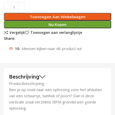
Deurknoppen
Installatiebuizen
Smeergereedschap
Bouwradio's
Accu boormachine
Combinat
Boormach
Toevoegen Aan Winkelwagen
Deurkloppers
Inbouwdozen
Pendrijvers & Drevels
Boormachines
Accu boorhamers
Buigtang
Boorkopp
Nu Kopen
Vergelijk
Toevoegen aan verlanglijstje
Deurbellen
Contactstoppen
Bitjes
Boorhamers
Borgveer
Share:
Bouwheater
Beitels
Betonmolens
Blindklin
10
Mensen kijken naar dit product nu!
Batterijen
Wringijzers
Aardlekbeveiliging
Steenknippers
Beschrijving
Aardingsmateriaal
Purpistolen
Productbeschrijving
Ben je op zoek naar een oplossing voor het afsluiten
Montagegereedschap
van een schuurtje, tuinhek of poort? Dan is deze
verticale staal verzinkte IBFM grendel een goede
Lasgereedschap
oplossing.