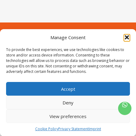
Manage Consent
Contact
Over Prodeuren
Informaties
To provide the best experiences, we use technologies like cookies to
Klantenservice
store and/or access device information. Consenting to these
technologies will allow us to process data such as browsing behavior or
Volg ons
unique IDs on this site. Not consenting or withdrawing consent, may
adversely affect certain features and functions.
Accept
ProIjzerwaren all rights reserved
ProIjzerwaren 2018-2025
Deny
Privacyverklaring
Disclaimer
Algemene voorwaarden
Sitemap
View preferences
0
Cookie Policy
Privacy Statement
Imprint
Wishlist
Winkelwagen