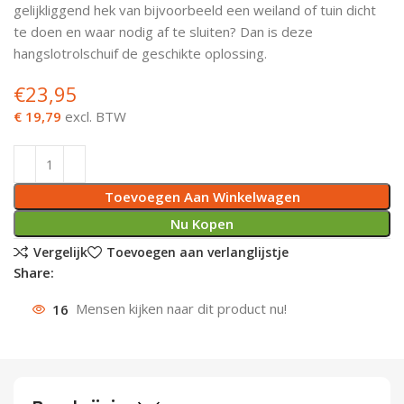
gelijkliggend hek van bijvoorbeeld een weiland of tuin dicht
Deurknoppen
Installatiebuizen
Smeergereedschap
Bouwradio's
Accu boormachine
Combinat
Boormach
te doen en waar nodig af te sluiten? Dan is deze
hangslotrolschuif de geschikte oplossing.
Deurkloppers
Inbouwdozen
Pendrijvers & Drevels
Boormachines
Accu boorhamers
Buigtang
Boorkopp
€
23,95
Deurbellen
Contactstoppen
Bitjes
Boorhamers
Borgveer
€ 19,79
excl. BTW
Bouwheater
Beitels
Betonmolens
Blindklin
Toevoegen Aan Winkelwagen
Batterijen
Wringijzers
Nu Kopen
Aardlekbeveiliging
Steenknippers
Vergelijk
Toevoegen aan verlanglijstje
Share:
Aardingsmateriaal
Purpistolen
16
Mensen kijken naar dit product nu!
Montagegereedschap
Lasgereedschap