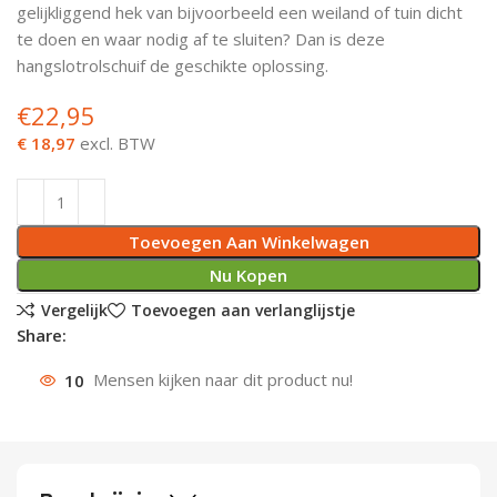
gelijkliggend hek van bijvoorbeeld een weiland of tuin dicht
Deurknoppen
Installatiebuizen
Smeergereedschap
Bouwradio's
Accu boormachine
Combinat
Boormach
te doen en waar nodig af te sluiten? Dan is deze
hangslotrolschuif de geschikte oplossing.
Deurkloppers
Inbouwdozen
Pendrijvers & Drevels
Boormachines
Accu boorhamers
Buigtang
Boorkopp
€
22,95
Deurbellen
Contactstoppen
Bitjes
Boorhamers
Borgveer
€ 18,97
excl. BTW
Bouwheater
Beitels
Betonmolens
Blindklin
Toevoegen Aan Winkelwagen
Batterijen
Wringijzers
Nu Kopen
Aardlekbeveiliging
Steenknippers
Vergelijk
Toevoegen aan verlanglijstje
Share:
Aardingsmateriaal
Purpistolen
10
Mensen kijken naar dit product nu!
Montagegereedschap
Lasgereedschap