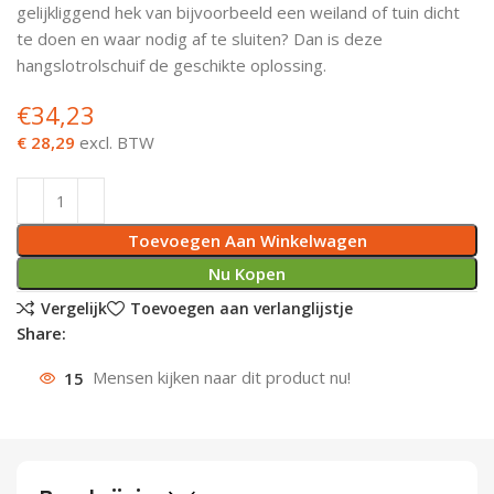
gelijkliggend hek van bijvoorbeeld een weiland of tuin dicht
Deurknoppen
Installatiebuizen
Smeergereedschap
Bouwradio's
Accu boormachine
Combinat
Boormach
te doen en waar nodig af te sluiten? Dan is deze
hangslotrolschuif de geschikte oplossing.
Deurkloppers
Inbouwdozen
Pendrijvers & Drevels
Boormachines
Accu boorhamers
Buigtang
Boorkopp
€
34,23
Deurbellen
Contactstoppen
Bitjes
Boorhamers
Borgveer
€ 28,29
excl. BTW
Bouwheater
Beitels
Betonmolens
Blindklin
Toevoegen Aan Winkelwagen
Batterijen
Wringijzers
Nu Kopen
Aardlekbeveiliging
Steenknippers
Vergelijk
Toevoegen aan verlanglijstje
Share:
Aardingsmateriaal
Purpistolen
15
Mensen kijken naar dit product nu!
Montagegereedschap
Lasgereedschap