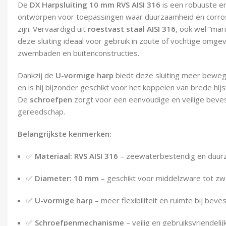
De
DX Harpsluiting 10 mm RVS AISI 316
is een robuuste en 
ontworpen voor toepassingen waar duurzaamheid en corros
zijn. Vervaardigd uit
roestvast staal AISI 316
, ook wel “mar
deze sluiting ideaal voor gebruik in zoute of vochtige omge
zwembaden en buitenconstructies.
Dankzij de
U-vormige harp
biedt deze sluiting meer beweg
en is hij bijzonder geschikt voor het koppelen van brede hi
De
schroefpen
zorgt voor een eenvoudige en veilige beves
gereedschap.
Belangrijkste kenmerken:
✅
Materiaal: RVS AISI 316
– zeewaterbestendig en duu
✅
Diameter: 10 mm
– geschikt voor middelzware tot zw
✅
U-vormige harp
– meer flexibiliteit en ruimte bij beves
✅
Schroefpenmechanisme
– veilig en gebruiksvriendelij