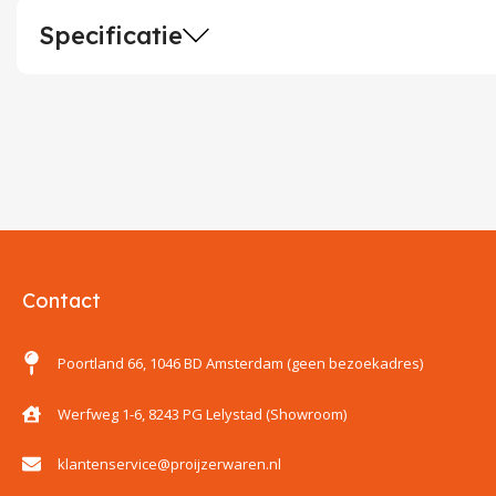
Specificatie
Contact
Poortland 66, 1046 BD Amsterdam (geen bezoekadres)
Werfweg 1-6, 8243 PG Lelystad (Showroom)
klantenservice@proijzerwaren.nl