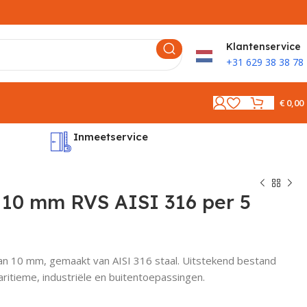
K
lantenservice
+31 629 38 38 78
€
0,00
Inmeetservice
Montages
 10 mm RVS AISI 316 per 5
an 10 mm, gemaakt van AISI 316 staal. Uitstekend bestand
ritieme, industriële en buitentoepassingen.