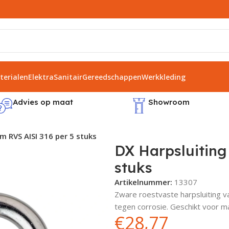
erialen
Elektra
Sanitair
Gereedschappen
Werkkleding
Advies op maat
Showroom
m RVS AISI 316 per 5 stuks
DX Harpsluiting
stuks
Artikelnummer:
13307
Zware roestvaste harpsluiting v
tegen corrosie. Geschikt voor ma
€
28,77