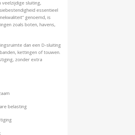
veelzijdige sluiting,
iebestendigheid essentieel
inekwaliteit” genoemd, is
vingen zoals boten, havens,
ingsruimte dan een D-sluiting
jsbanden, kettingen of touwen.
tiging, zonder extra
rzaam
are belasting
tiging
k