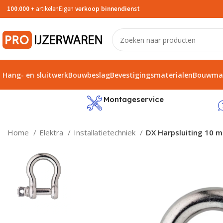
100.000
+ artikelen
Eigen
verkoop binnendienst
Hang- en sluitwerk
Bouwbeslag
Bevestigingsmaterialen
Bouwmat
service
Montageservice
Home
Elektra
Installatietechniek
DX Harpsluiting 10 m