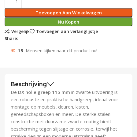
Deurknoppen
Installatiebuizen
Smeergereedschap
Bouwradio's
Accu boormachine
Combinat
Boormach
Toevoegen Aan Winkelwagen
Nu Kopen
Deurkloppers
Inbouwdozen
Pendrijvers & Drevels
Boormachines
Accu boorhamers
Buigtang
Boorkopp
Vergelijk
Toevoegen aan verlanglijstje
Share:
Deurbellen
Contactstoppen
Bitjes
Boorhamers
Borgveer
18
Mensen kijken naar dit product nu!
Bouwheater
Beitels
Betonmolens
Blindklin
Batterijen
Wringijzers
Beschrijving
Aardlekbeveiliging
Steenknippers
De
DX holle greep 115 mm
in zwarte uitvoering is
Aardingsmateriaal
Purpistolen
een robuuste en praktische handgreep, ideaal voor
montage op meubels, deuren, kisten,
Montagegereedschap
gereedschapsboxen en meer. De sterke stalen
constructie met duurzame zwarte coating biedt
Lasgereedschap
bescherming tegen slijtage en corrosie, terwijl het
strakke design een moderne uitstraling geeft.