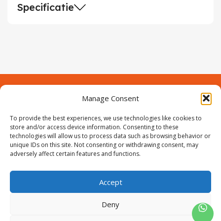
Specificatie
Manage Consent
Contact
Over Prodeuren
Informaties
To provide the best experiences, we use technologies like cookies to
Klantenservice
store and/or access device information. Consenting to these
technologies will allow us to process data such as browsing behavior or
Volg ons
unique IDs on this site. Not consenting or withdrawing consent, may
adversely affect certain features and functions.
Accept
ProIjzerwaren all rights reserved
ProIjzerwaren 2018-2025
Deny
Privacyverklaring
Disclaimer
Algemene voorwaarden
Sitemap