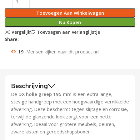
Deurknoppen
Installatiebuizen
Smeergereedschap
Bouwradio's
Accu boormachine
Combinat
Boormach
Toevoegen Aan Winkelwagen
Nu Kopen
Deurkloppers
Inbouwdozen
Pendrijvers & Drevels
Boormachines
Accu boorhamers
Buigtang
Boorkopp
Vergelijk
Toevoegen aan verlanglijstje
Share:
Deurbellen
Contactstoppen
Bitjes
Boorhamers
Borgveer
19
Mensen kijken naar dit product nu!
Bouwheater
Beitels
Betonmolens
Blindklin
Batterijen
Wringijzers
Beschrijving
Aardlekbeveiliging
Steenknippers
De
DX holle greep 195 mm
is een extra lange,
Aardingsmateriaal
Purpistolen
stevige handgreep met een hoogwaardige vernikkelde
afwerking. Deze beschermt tegen slijtage en corrosie,
Montagegereedschap
terwijl de glanzende look zorgt voor een nette
afwerking. Ideaal voor grotere meubels, deuren,
Lasgereedschap
zware kisten en gereedschapsboxen.