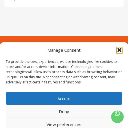
Manage Consent
Contact
Over Prodeuren
Informaties
To provide the best experiences, we use technologies like cookies to
Klantenservice
store and/or access device information. Consenting to these
technologies will allow us to process data such as browsing behavior or
Volg ons
unique IDs on this site. Not consenting or withdrawing consent, may
adversely affect certain features and functions.
Accept
ProIjzerwaren all rights reserved
ProIjzerwaren 2018-2025
Deny
Privacyverklaring
Disclaimer
Algemene voorwaarden
Sitemap
View preferences