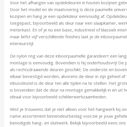
Voor het afhangen van opdekdeuren in houten kozijnen gebr
Door het model en de maatvoering is deze paumelle univer
kozijnen en hang je een opdekdeur eenvoudig af. Opdekde
toegepast, bijvoorbeeld als deur naar een slaapkamer, we
meterkast. En of je nu een basic, industrieel of klassiek inte
maar liefst vijf verschillende finishes laat je de inboorpaum
interieurstijl.
De nylon ring van deze inboorpaumelle garandeert een lang
montage is eenvoudig. Bovendien is hij onderhoudsvrij! De p
als rechtsdraaiende deuren geschikt. De onderste en bovens
elkaar bevestigd worden, alvorens de deur in zijn geheel a
inbussleutel is de deur ten alle tijden na te stellen. Het gr
is bovendien dat de deur na montage gemakkelijk in en uit h
ideaal voor bijvoorbeeld schilderwerkzaamheden.
Wist je trouwens dat je niet alleen voor het hangwerk bij o
ruime assortiment binnendeurbeslag voorzie je jouw gehele
benodigde hang- en sluitwerk. Bekijk bijvoorbeeld eens ons