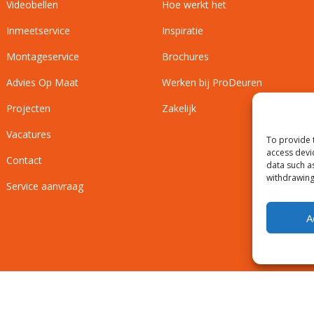
Videobellen
Hoe werkt het
Inmeetservice
Inspiratie
Montageservice
Brochures
Advies Op Maat
Werken bij ProDeuren
Projecten
Zakelijk
Vacatures
To provide 
access devi
Contact
data such a
withdrawing
Service aanvraag
A
Privacyverklaring