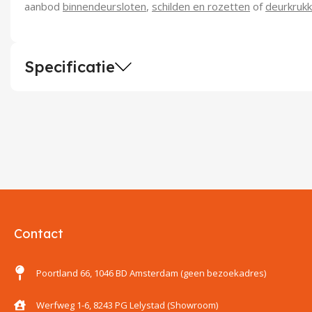
aanbod
binnendeursloten
,
schilden en rozetten
of
deurkrukk
Specificatie
Contact
Poortland 66, 1046 BD Amsterdam (geen bezoekadres)
Werfweg 1-6, 8243 PG Lelystad (Showroom)