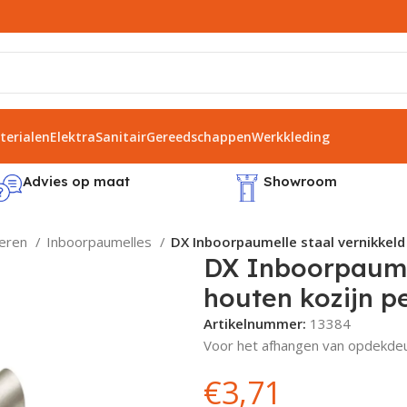
erialen
Elektra
Sanitair
Gereedschappen
Werkkleding
Advies op maat
Showroom
ieren
Inboorpaumelles
DX Inboorpaumelle staal vernikkeld
DX Inboorpaume
houten kozijn p
Artikelnummer:
13384
Voor het afhangen van opdekdeur
€
3,71