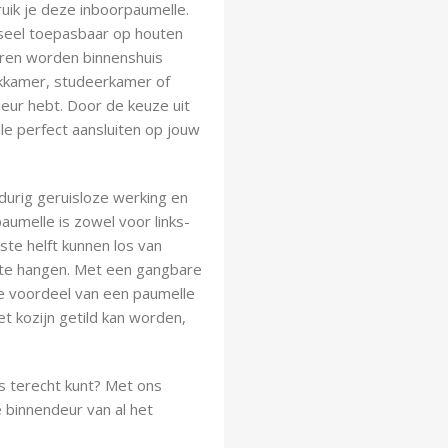
uik je deze inboorpaumelle.
seel toepasbaar op houten
uren worden binnenshuis
rkkamer, studeerkamer of
rieur hebt. Door de keuze uit
elle perfect aansluiten op jouw
durig geruisloze werking en
aumelle is zowel voor links-
te helft kunnen los van
f te hangen. Met een gangbare
ote voordeel van een paumelle
et kozijn getild kan worden,
ns terecht kunt? Met ons
 binnendeur van al het