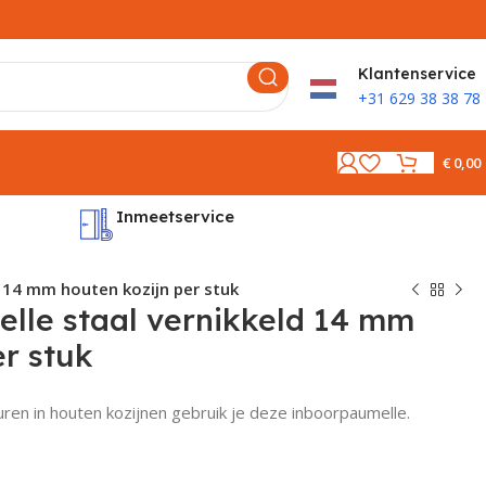
K
lantenservice
+31 629 38 38 78
€
0,00
Inmeetservice
Montages
 14 mm houten kozijn per stuk
lle staal vernikkeld 14 mm
er stuk
en in houten kozijnen gebruik je deze inboorpaumelle.