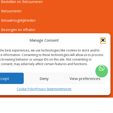
Bestellen en Retourneren
Retourneren
Betaalmogelijkheden
Bezorgen en Afhalen
Leveringsvoorwaarden
Manage Consent
Montagevoorwaarden
the best experiences, we use technologies like cookies to store and/or
ce information. Consenting to these technologies will allow us to process
Inmeetservice Voorwaarden
s browsing behavior or unique IDs on this site. Not consenting or
 consent, may adversely affect certain features and functions.
Outlet
ccept
Deny
View preferences
Cookie Policy
Privacy Statement
Imprint
Disclaimer
Algemene voorwaarden
Sitemap