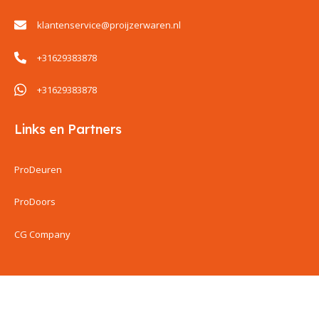
klantenservice@proijzerwaren.nl
+31629383878
+31629383878
Links en Partners
ProDeuren
ProDoors
CG Company
ProIjzerwaren all rights reserved
ProIjzerwaren 2018-2025