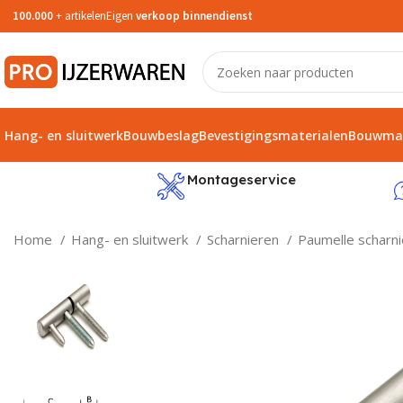
100.000
+ artikelen
Eigen
verkoop binnendienst
Hang- en sluitwerk
Bouwbeslag
Bevestigingsmaterialen
Bouwmat
service
Montageservice
Home
Hang- en sluitwerk
Scharnieren
Paumelle scharn