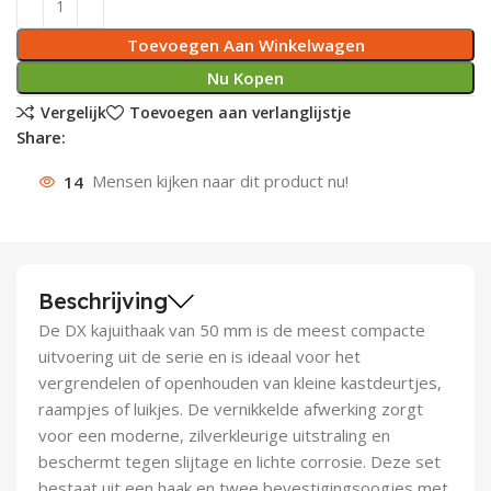
Deurknoppen
Installatiebuizen
Smeergereedschap
Bouwradio's
Accu boormachine
Combinat
Boormach
Toevoegen Aan Winkelwagen
Nu Kopen
Deurkloppers
Inbouwdozen
Pendrijvers & Drevels
Boormachines
Accu boorhamers
Buigtang
Boorkopp
Vergelijk
Toevoegen aan verlanglijstje
Share:
Deurbellen
Contactstoppen
Bitjes
Boorhamers
Borgveer
14
Mensen kijken naar dit product nu!
Bouwheater
Beitels
Betonmolens
Blindklin
Batterijen
Wringijzers
Aardlekbeveiliging
Steenknippers
Beschrijving
De DX kajuithaak van 50 mm is de meest compacte
Aardingsmateriaal
Purpistolen
uitvoering uit de serie en is ideaal voor het
vergrendelen of openhouden van kleine kastdeurtjes,
Montagegereedschap
raampjes of luikjes. De vernikkelde afwerking zorgt
voor een moderne, zilverkleurige uitstraling en
Lasgereedschap
beschermt tegen slijtage en lichte corrosie. Deze set
bestaat uit een haak en twee bevestigingsoogjes met