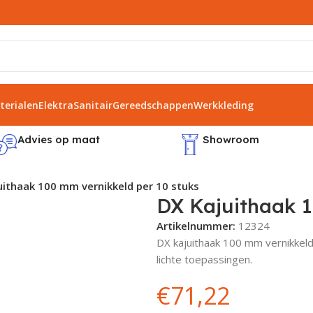
erialen
Elektra
Sanitair
Gereedschappen
Werkkleding
Advies op maat
Showroom
uithaak 100 mm vernikkeld per 10 stuks
DX Kajuithaak 1
Artikelnummer:
12324
DX kajuithaak 100 mm vernikkel
lichte toepassingen.
€
71,22