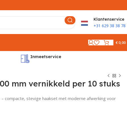
K
lantenservice
+31 629 38 38 78
€
0,00
Inmeetservice
Montages
00 mm vernikkeld per 10 stuks
d – compacte, stevige haakset met moderne afwerking voor