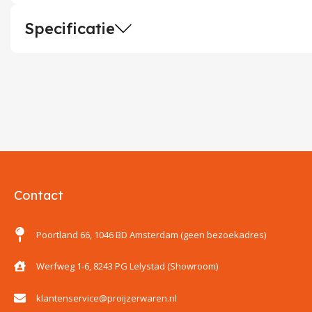
Specificatie
Contact
Poortland 66, 1046 BD Amsterdam (geen bezoekadres)
Werfweg 1-6, 8243 PG Lelystad (Showroom)
klantenservice@proijzerwaren.nl