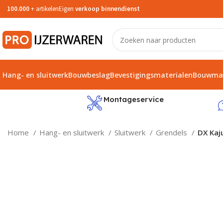
100.000
+ artikelen
Eigen
verkoop binnendienst
Hang- en sluitwerk
Bouwbeslag
Bevestigingsmaterialen
Bouwmat
service
Montageservice
Home
Hang- en sluitwerk
Sluitwerk
Grendels
DX Kaj