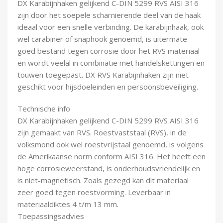
DX Karabijnhaken gelijkend C-DIN 5299 RVS AISI 316
Demontagegereedschap
zijn door het soepele scharnierende deel van de haak
ideaal voor een snelle verbinding. De karabijnhaak, ook
Buigveren & trekveren
wel carabiner of snaphook genoemd, is uitermate
goed bestand tegen corrosie door het RVS materiaal
en wordt veelal in combinatie met handelskettingen en
touwen toegepast. DX RVS Karabijnhaken zijn niet
geschikt voor hijsdoeleinden en persoonsbeveiliging.
Technische info
DX Karabijnhaken gelijkend C-DIN 5299 RVS AISI 316
zijn gemaakt van RVS. Roestvaststaal (RVS), in de
volksmond ook wel roestvrijstaal genoemd, is volgens
de Amerikaanse norm conform AISI 316. Het heeft een
hoge corrosieweerstand, is onderhoudsvriendelijk en
is niet-magnetisch. Zoals gezegd kan dit materiaal
zeer goed tegen roestvorming. Leverbaar in
materiaaldiktes 4 t/m 13 mm.
Toepassingsadvies