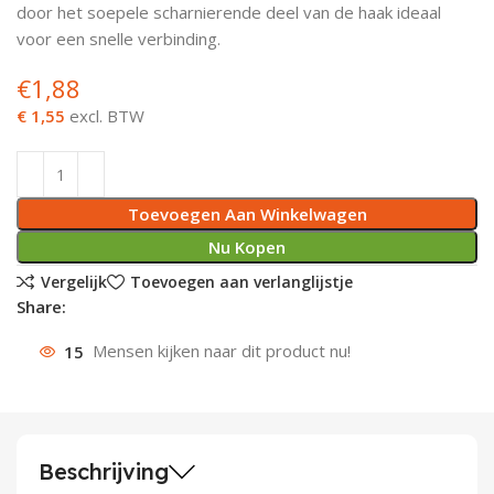
door het soepele scharnierende deel van de haak ideaal
Deurknoppen
Installatiebuizen
Smeergereedschap
Bouwradio's
Accu boormachine
Combinat
Boormach
voor een snelle verbinding.
€
1,88
Deurkloppers
Inbouwdozen
Pendrijvers & Drevels
Boormachines
Accu boorhamers
Buigtang
Boorkopp
€ 1,55
excl. BTW
Deurbellen
Contactstoppen
Bitjes
Boorhamers
Borgveer
Bouwheater
Beitels
Betonmolens
Blindklin
Toevoegen Aan Winkelwagen
Batterijen
Wringijzers
Nu Kopen
Vergelijk
Toevoegen aan verlanglijstje
Aardlekbeveiliging
Steenknippers
Share:
15
Mensen kijken naar dit product nu!
Aardingsmateriaal
Purpistolen
Montagegereedschap
Lasgereedschap
Beschrijving