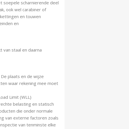
et soepele scharnierende deel
ak, ook wel carabiner of
skettingen en touwen
leinden en
t van staal en daarna
. De plaats en de wijze
ecten waar rekening mee moet
Load Limit (WLL)
chte belasting en statisch
roducten die onder normale
g van externe factoren zoals
 inspectie van tenminste elke