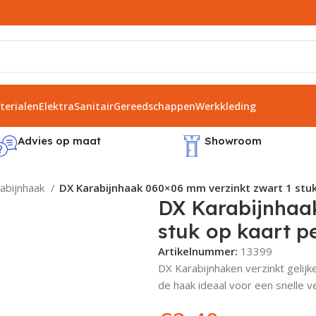
erialen
Elektra
Sanitair
Gereedschappen
Werkkleding
Advies op maat
Showroom
abijnhaak
DX Karabijnhaak 060×06 mm verzinkt zwart 1 stuk
DX Karabijnhaa
stuk op kaart p
Artikelnummer:
13399
DX Karabijnhaken verzinkt gelij
de haak ideaal voor een snelle v