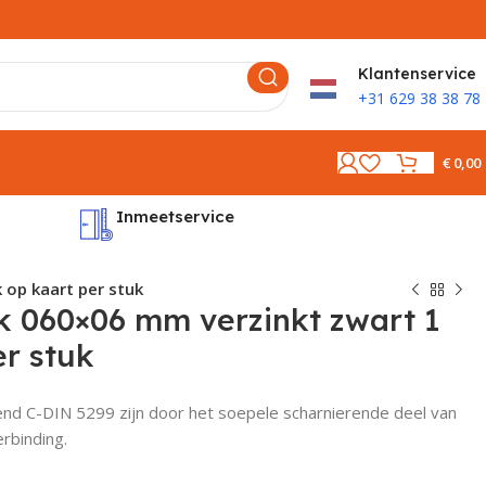
K
lantenservice
+31 629 38 38 78
€
0,00
Inmeetservice
Montages
 op kaart per stuk
k 060×06 mm verzinkt zwart 1
er stuk
kend C-DIN 5299 zijn door het soepele scharnierende deel van
erbinding.