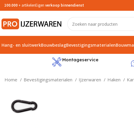
100.000
+ artikelen
Eigen
verkoop binnendienst
Hang- en sluitwerk
Bouwbeslag
Bevestigingsmaterialen
Bouwmat
service
Montageservice
Home
Bevestigingsmaterialen
IJzerwaren
Haken
Kar