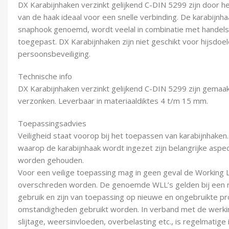
DX Karabijnhaken verzinkt gelijkend C-DIN 5299 zijn door h
van de haak ideaal voor een snelle verbinding. De karabijnha
snaphook genoemd, wordt veelal in combinatie met handel
toegepast. DX Karabijnhaken zijn niet geschikt voor hijsdoe
persoonsbeveiliging.
Technische info
DX Karabijnhaken verzinkt gelijkend C-DIN 5299 zijn gemaak
verzonken. Leverbaar in materiaaldiktes 4 t/m 15 mm.
Toepassingsadvies
Veiligheid staat voorop bij het toepassen van karabijnhaken
waarop de karabijnhaak wordt ingezet zijn belangrijke asp
worden gehouden.
Voor een veilige toepassing mag in geen geval de Working 
overschreden worden. De genoemde WLL’s gelden bij een re
gebruik en zijn van toepassing op nieuwe en ongebruikte p
omstandigheden gebruikt worden. In verband met de werkin
slijtage, weersinvloeden, overbelasting etc., is regelmatige