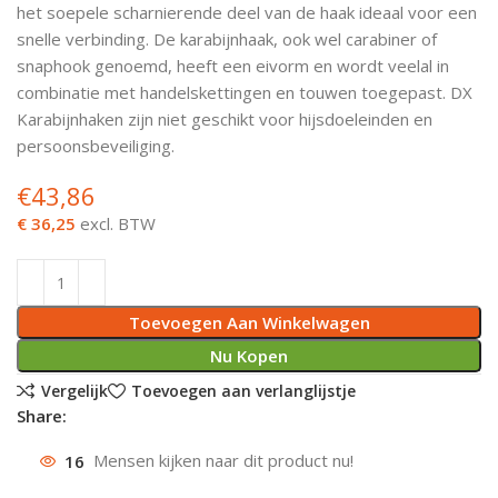
het soepele scharnierende deel van de haak ideaal voor een
Deurknoppen
Installatiebuizen
Smeergereedschap
Bouwradio's
Accu boormachine
Combinat
Boormach
snelle verbinding. De karabijnhaak, ook wel carabiner of
snaphook genoemd, heeft een eivorm en wordt veelal in
Deurkloppers
Inbouwdozen
Pendrijvers & Drevels
Boormachines
Accu boorhamers
Buigtang
Boorkopp
combinatie met handelskettingen en touwen toegepast. DX
Karabijnhaken zijn niet geschikt voor hijsdoeleinden en
Deurbellen
Contactstoppen
Bitjes
Boorhamers
Borgveer
persoonsbeveiliging.
€
43,86
Bouwheater
Beitels
Betonmolens
Blindklin
€ 36,25
excl. BTW
Batterijen
Wringijzers
Aardlekbeveiliging
Steenknippers
Toevoegen Aan Winkelwagen
Aardingsmateriaal
Purpistolen
Nu Kopen
Vergelijk
Toevoegen aan verlanglijstje
Montagegereedschap
Share:
16
Mensen kijken naar dit product nu!
Lasgereedschap