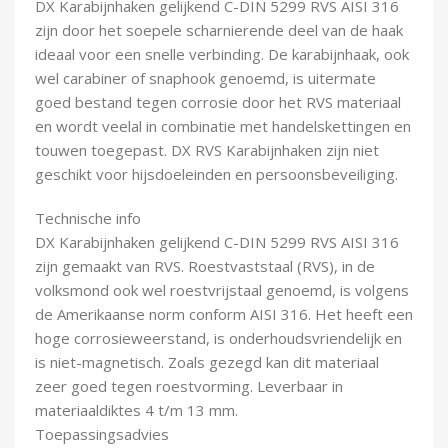
DX Karabijnhaken gelijkend C-DIN 5299 RVS AISI 316
Demontagegereedschap
zijn door het soepele scharnierende deel van de haak
ideaal voor een snelle verbinding. De karabijnhaak, ook
Buigveren & trekveren
wel carabiner of snaphook genoemd, is uitermate
goed bestand tegen corrosie door het RVS materiaal
en wordt veelal in combinatie met handelskettingen en
touwen toegepast. DX RVS Karabijnhaken zijn niet
geschikt voor hijsdoeleinden en persoonsbeveiliging.
Technische info
DX Karabijnhaken gelijkend C-DIN 5299 RVS AISI 316
zijn gemaakt van RVS. Roestvaststaal (RVS), in de
volksmond ook wel roestvrijstaal genoemd, is volgens
de Amerikaanse norm conform AISI 316. Het heeft een
hoge corrosieweerstand, is onderhoudsvriendelijk en
is niet-magnetisch. Zoals gezegd kan dit materiaal
zeer goed tegen roestvorming. Leverbaar in
materiaaldiktes 4 t/m 13 mm.
Toepassingsadvies