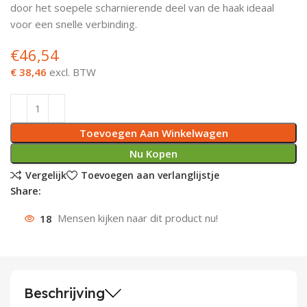
door het soepele scharnierende deel van de haak ideaal
Deurknoppen
Installatiebuizen
Smeergereedschap
Bouwradio's
Accu boormachine
Combinat
Boormach
voor een snelle verbinding.
€
46,54
Deurkloppers
Inbouwdozen
Pendrijvers & Drevels
Boormachines
Accu boorhamers
Buigtang
Boorkopp
€ 38,46
excl. BTW
Deurbellen
Contactstoppen
Bitjes
Boorhamers
Borgveer
Bouwheater
Beitels
Betonmolens
Blindklin
Toevoegen Aan Winkelwagen
Batterijen
Wringijzers
Nu Kopen
Vergelijk
Toevoegen aan verlanglijstje
Aardlekbeveiliging
Steenknippers
Share:
18
Mensen kijken naar dit product nu!
Aardingsmateriaal
Purpistolen
Montagegereedschap
Lasgereedschap
Beschrijving