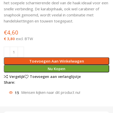
het soepele scharnierende deel van de haak ideaal voor een
Deurknoppen
Installatiebuizen
Smeergereedschap
Bouwradio's
Accu boormachine
Combinat
Boormach
snelle verbinding. De karabijnhaak, ook wel carabiner of
snaphook genoemd, wordt veelal in combinatie met
Deurkloppers
Inbouwdozen
Pendrijvers & Drevels
Boormachines
Accu boorhamers
Buigtang
Boorkopp
handelskettingen en touwen toegepast.
€
4,60
Deurbellen
Contactstoppen
Bitjes
Boorhamers
Borgveer
€ 3,80
excl. BTW
Bouwheater
Beitels
Betonmolens
Blindklin
Batterijen
Wringijzers
Toevoegen Aan Winkelwagen
Aardlekbeveiliging
Steenknippers
Nu Kopen
Vergelijk
Toevoegen aan verlanglijstje
Aardingsmateriaal
Purpistolen
Share:
15
Mensen kijken naar dit product nu!
Montagegereedschap
Lasgereedschap