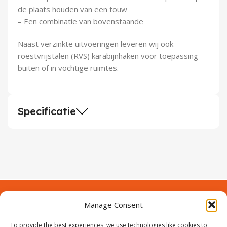
de plaats houden van een touw
– Een combinatie van bovenstaande
Naast verzinkte uitvoeringen leveren wij ook
roestvrijstalen (RVS) karabijnhaken voor toepassing
buiten of in vochtige ruimtes.
Specificatie
Manage Consent
Contact
Over Prodeuren
To provide the best experiences, we use technologies like cookies to
Informaties