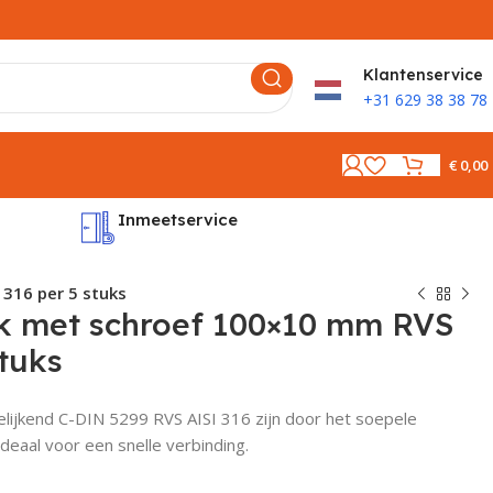
K
lantenservice
+31 629 38 38 78
€
0,00
Inmeetservice
Montages
316 per 5 stuks
k met schroef 100×10 mm RVS
stuks
lijkend C-DIN 5299 RVS AISI 316 zijn door het soepele
deaal voor een snelle verbinding.