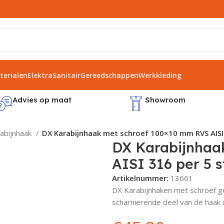
erialen
Elektra
Sanitair
Gereedschappen
Werkkleding
Advies op maat
Showroom
abijnhaak
DX Karabijnhaak met schroef 100×10 mm RVS AISI 
DX Karabijnhaa
AISI 316 per 5 
Artikelnummer:
13661
DX Karabijnhaken met schroef ge
scharnierende deel van de haak i