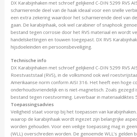
DX Karabijnhaken met schroef gelijkend C-DIN 5299 RVS AIS
scharnierende deel van de haak ideaal voor een snelle verbi
een extra zekering waardoor het scharnierende deel van de
gaan. De karabijnhaak, ook wel carabiner of snaphook geno
bestand tegen corrosie door het RVS materiaal en wordt ve
handelskettingen en touwen toegepast. DX RVS Karabijnhake
hijsdoeleinden en persoonsbeveiliging.
Technische info
DX Karabijnhaken met schroef gelijkend C-DIN 5299 RVS AIS
Roestvaststaal (RVS), in de volksmond ook wel roestvrijsta
Amerikaanse norm conform AISI 316. Het heeft een hoge co
onderhoudsvriendelijk en is niet-magnetisch. Zoals gezegd i
bestand tegen roestvorming. Leverbaar in materiaaldiktes 
Toepassingsadvies
Veiligheid staat voorop bij het toepassen van karabijnhaken
waarop de karabijnhaak wordt ingezet zijn belangrijke asp
worden gehouden. Voor een veilige toepassing mag in geen
(WLL) overschreden worden. De genoemde WLL’s gelden bij