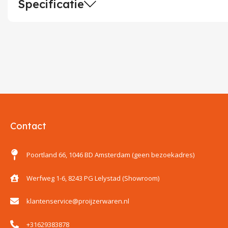
Specificatie
Contact
Poortland 66, 1046 BD Amsterdam (geen bezoekadres)
Werfweg 1-6, 8243 PG Lelystad (Showroom)
klantenservice@proijzerwaren.nl
+31629383878