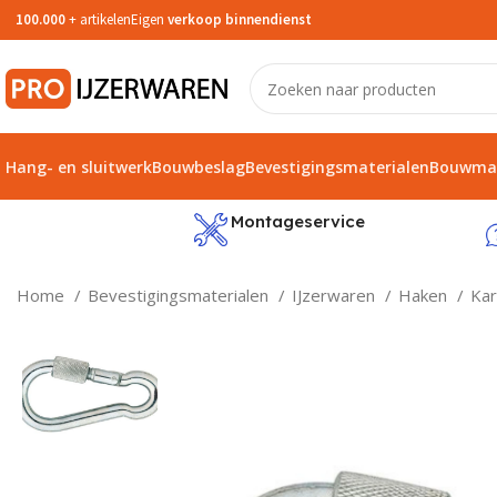
100.000
+ artikelen
Eigen
verkoop binnendienst
Hang- en sluitwerk
Bouwbeslag
Bevestigingsmaterialen
Bouwmat
service
Montageservice
Home
Bevestigingsmaterialen
IJzerwaren
Haken
Kar