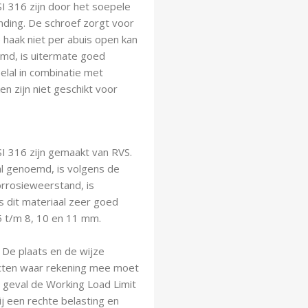
I 316 zijn door het soepele
nding. De schroef zorgt voor
 haak niet per abuis open kan
emd, is uitermate goed
elal in combinatie met
n zijn niet geschikt voor
I 316 zijn gemaakt van RVS.
al genoemd, is volgens de
rrosieweerstand, is
s dit materiaal zeer goed
5 t/m 8, 10 en 11 mm.
. De plaats en de wijze
ecten waar rekening mee moet
 geval de Working Load Limit
 een rechte belasting en