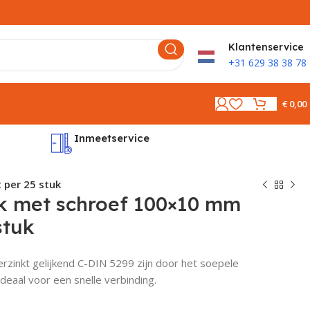
K
lantenservice
+31 629 38 38 78
€
0,00
Inmeetservice
Montages
 per 25 stuk
k met schroef 100×10 mm
stuk
rzinkt gelijkend C-DIN 5299 zijn door het soepele
deaal voor een snelle verbinding.