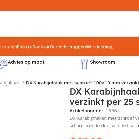
erialen
Elektra
Sanitair
Gereedschappen
Werkkleding
Advies op maat
Showroom
abijnhaak
DX Karabijnhaak met schroef 100×10 mm verzinkt
DX Karabijnhaa
verzinkt per 25 
Artikelnummer:
13664
DX Karabijnhaken met schroef ve
scharnierende deel van de haak i