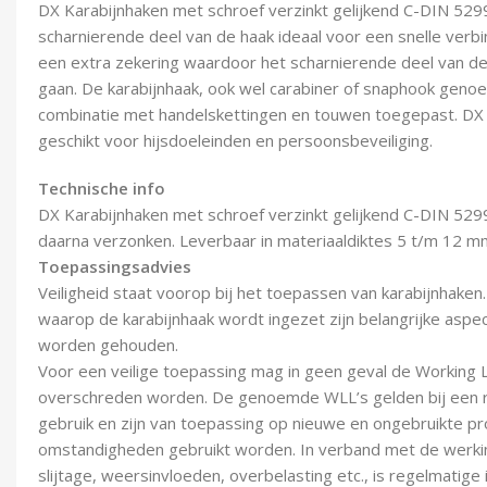
DX Karabijnhaken met schroef verzinkt gelijkend C-DIN 5299
scharnierende deel van de haak ideaal voor een snelle verbi
een extra zekering waardoor het scharnierende deel van de
gaan. De karabijnhaak, ook wel carabiner of snaphook genoe
combinatie met handelskettingen en touwen toegepast. DX K
geschikt voor hijsdoeleinden en persoonsbeveiliging.
Technische info
DX Karabijnhaken met schroef verzinkt gelijkend C-DIN 5299
daarna verzonken. Leverbaar in materiaaldiktes 5 t/m 12 m
Toepassingsadvies
Veiligheid staat voorop bij het toepassen van karabijnhaken
waarop de karabijnhaak wordt ingezet zijn belangrijke asp
worden gehouden.
Voor een veilige toepassing mag in geen geval de Working 
overschreden worden. De genoemde WLL’s gelden bij een re
gebruik en zijn van toepassing op nieuwe en ongebruikte p
omstandigheden gebruikt worden. In verband met de werkin
slijtage, weersinvloeden, overbelasting etc., is regelmatige