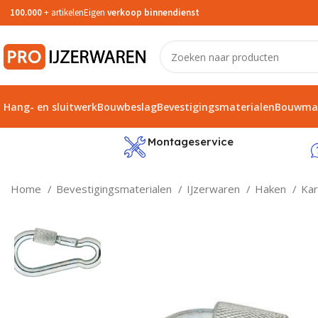
100.000
+ artikelen
Eigen
verkoop binnendienst
Hang- en sluitwerk
Bouwbeslag
Bevestigingsmaterialen
Bouwmat
service
Montageservice
Home
Bevestigingsmaterialen
IJzerwaren
Haken
Kar