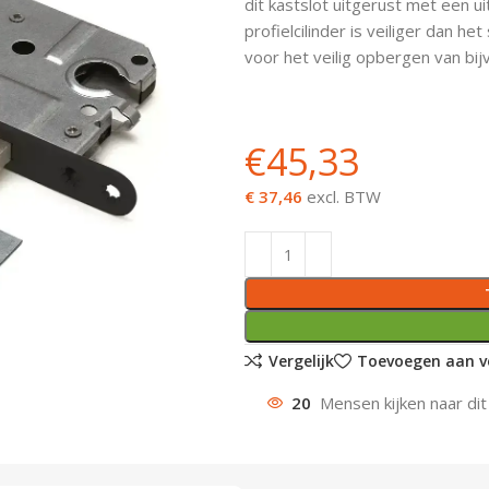
dit kastslot uitgerust met een u
profielcilinder is veiliger dan h
voor het veilig opbergen van b
€
45,33
€ 37,46
excl. BTW
Vergelijk
Toevoegen aan ve
20
Mensen kijken naar dit