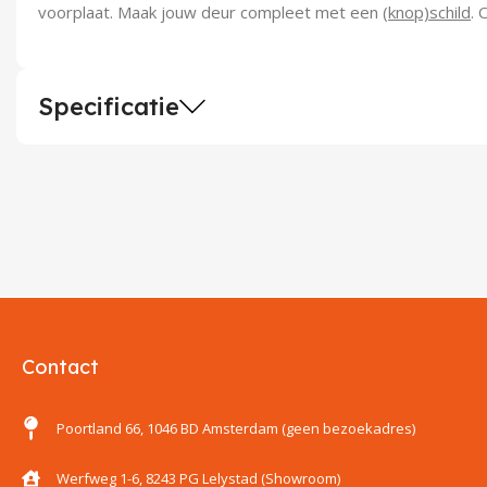
voorplaat. Maak jouw deur compleet met een
(knop)schild
. 
Specificatie
Contact
Poortland 66, 1046 BD Amsterdam (geen bezoekadres)
Werfweg 1-6, 8243 PG Lelystad (Showroom)