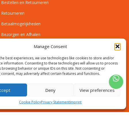
Bestellen en Retourneren
Retourneren
Betaalmogelijkheden
Bezorgen en Afhalen
Leveringsvoorwaarden
Manage Consent
Montagevoorwaarden
the best experiences, we use technologies like cookies to store and/or
ce information. Consenting to these technologies will allow us to process
Inmeetservice Voorwaarden
s browsing behavior or unique IDs on this site. Not consenting or
 consent, may adversely affect certain features and functions.
Outlet
ccept
Deny
View preferences
Cookie Policy
Privacy Statement
Imprint
Disclaimer
Algemene voorwaarden
Sitemap