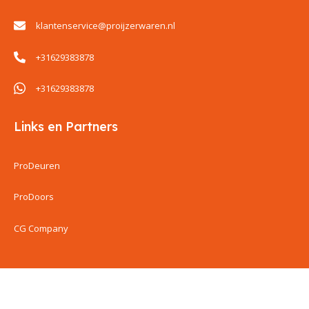
klantenservice@proijzerwaren.nl
+31629383878
+31629383878
Links en Partners
ProDeuren
ProDoors
CG Company
ProIjzerwaren all rights reserved
ProIjzerwaren 2018-2025