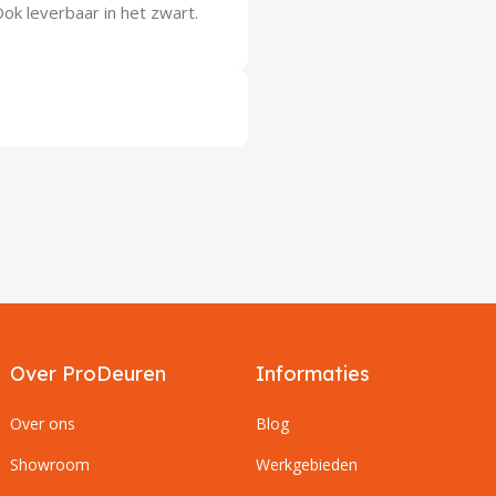
Ook leverbaar in het zwart.
Over ProDeuren
Informaties
Over ons
Blog
Showroom
Werkgebieden