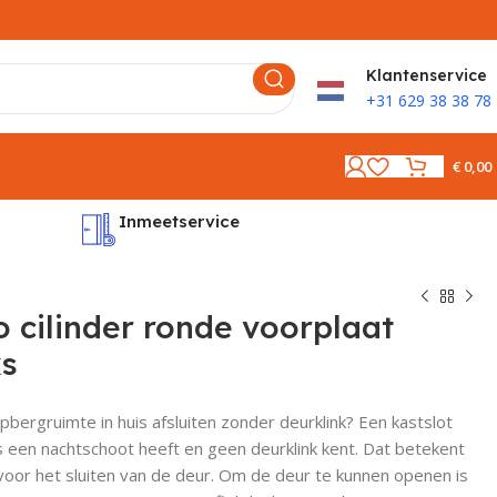
K
lantenservice
+31 629 38 38 78
€
0,00
Inmeetservice
Montages
o cilinder ronde voorplaat
ks
bergruimte in huis afsluiten zonder deurklink? Een kastslot
s een nachtschoot heeft en geen deurklink kent. Dat betekent
is voor het sluiten van de deur. Om de deur te kunnen openen is